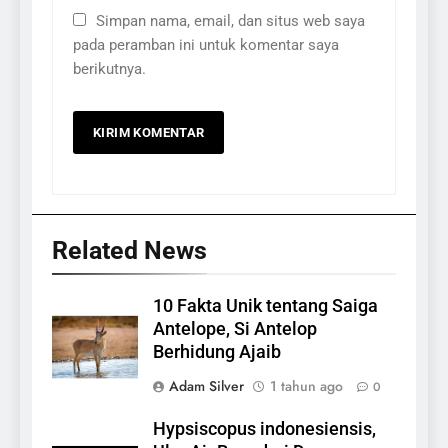
Simpan nama, email, dan situs web saya
pada peramban ini untuk komentar saya
berikutnya.
Related News
10 Fakta Unik tentang Saiga
Antelope, Si Antelop
Berhidung Ajaib
Adam Silver
1 tahun ago
0
Hypsiscopus indonesiensis,