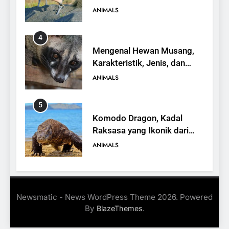
yang Terancam Punah
ANIMALS
4
Mengenal Hewan Musang,
Karakteristik, Jenis, dan
Peran dalam Ekosistem
ANIMALS
5
Komodo Dragon, Kadal
Raksasa yang Ikonik dari
Indonesia
ANIMALS
6
Kanguru Pohon Mantel
Newsmatic - News WordPress Theme 2026. Powered
Emas, Penemuan Baru di
By
.
BlazeThemes
Dunia Satwa
ANIMALS