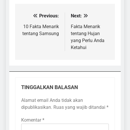
Previous:
Next:
Navigasi
pos
10 Fakta Menarik
Fakta Menarik
tentang Samsung
tentang Hujan
yang Perlu Anda
Ketahui
TINGGALKAN BALASAN
Alamat email Anda tidak akan
dipublikasikan.
Ruas yang wajib ditandai
*
Komentar
*