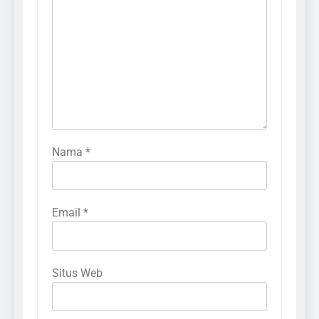
Nama
*
Email
*
Situs Web