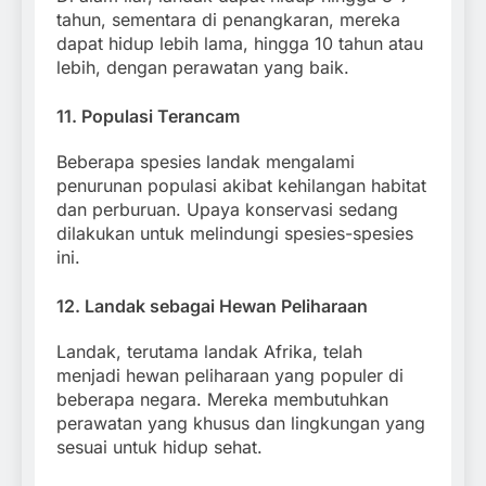
tahun, sementara di penangkaran, mereka
dapat hidup lebih lama, hingga 10 tahun atau
lebih, dengan perawatan yang baik.
11.
Populasi Terancam
Beberapa spesies landak mengalami
penurunan populasi akibat kehilangan habitat
dan perburuan. Upaya konservasi sedang
dilakukan untuk melindungi spesies-spesies
ini.
12.
Landak sebagai Hewan Peliharaan
Landak, terutama landak Afrika, telah
menjadi hewan peliharaan yang populer di
beberapa negara. Mereka membutuhkan
perawatan yang khusus dan lingkungan yang
sesuai untuk hidup sehat.