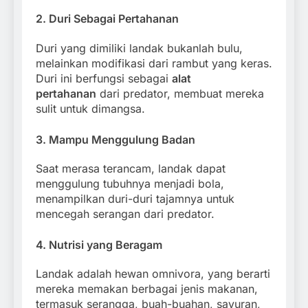
2.
Duri Sebagai Pertahanan
Duri yang dimiliki landak bukanlah bulu,
melainkan modifikasi dari rambut yang keras.
Duri ini berfungsi sebagai
alat
pertahanan
dari predator, membuat mereka
sulit untuk dimangsa.
3.
Mampu Menggulung Badan
Saat merasa terancam, landak dapat
menggulung tubuhnya menjadi bola,
menampilkan duri-duri tajamnya untuk
mencegah serangan dari predator.
4.
Nutrisi yang Beragam
Landak adalah hewan omnivora, yang berarti
mereka memakan berbagai jenis makanan,
termasuk serangga, buah-buahan, sayuran,