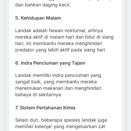
dan bahkan daging kecil.
5.
Kehidupan Malam
Landak adalah hewan nokturnal, artinya
mereka aktif di malam hari dan tidur di siang
hari. Ini membantu mereka menghindari
predator yang lebih aktif pada siang hari.
6.
Indra Penciuman yang Tajam
Landak memiliki indra penciuman yang
sangat baik, yang membantu mereka
menemukan makanan dan menghindari
bahaya di sekitarnya.
7.
Sistem Pertahanan Kimia
Selain duri, beberapa spesies landak juga
memiliki kelenjar yang mengeluarkan zat