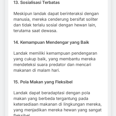
13.
Sosialisasi Terbatas
Meskipun landak dapat berinteraksi dengan
manusia, mereka cenderung bersifat soliter
dan tidak terlalu sosial dengan hewan lain,
terutama saat dewasa.
14.
Kemampuan Mendengar yang Baik
Landak memiliki kemampuan pendengaran
yang cukup baik, yang membantu mereka
mendeteksi suara predator dan mencari
makanan di malam hari.
15.
Pola Makan yang Fleksibel
Landak dapat beradaptasi dengan pola
makan yang berbeda tergantung pada
ketersediaan makanan di lingkungan mereka,
yang menjadikan mereka hewan yang sangat
fleksibel.