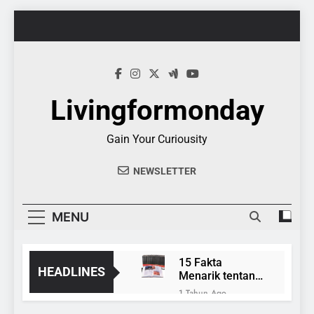
Skip
to
content
Livingformonday
Gain Your Curiousity
NEWSLETTER
MENU
15 Fakta
HEADLINES
Menarik tentang
Ensiklopedia
1 Tahun Ago
Evolusi Seni Pixel,