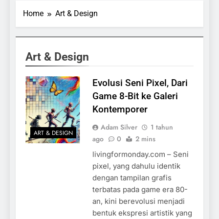
Dari Game 8-Bit
Home
Art & Design
ke Galeri
1 Tahun Ago
Kontemporer
Keajaiban Warna-
Warni Danau
Linow, Destinasi
1 Tahun Ago
Art & Design
Unik di Tomohon
20 Fakta
yang Wajib
Menarik
Dikunjungi
Tentang
Evolusi Seni Pixel, Dari
1 Tahun Ago
Tenrikyo
Hari Perempuan
Game 8-Bit ke Galeri
Internasional,
Kontemporer
Merayakan
1 Tahun Ago
Pemberdayaan
Jalur Sutra,
Adam Silver
1 tahun
dan Kesetaraan
ART & DESIGN
Jaringan
ago
0
2 mins
Perdagangan dan
1 Tahun Ago
Pertukaran
livingformonday.com – Seni
Budaya Dunia
pixel, yang dahulu identik
Kuno
dengan tampilan grafis
terbatas pada game era 80-
an, kini berevolusi menjadi
bentuk ekspresi artistik yang