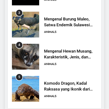
3
Mengenal Burung Maleo,
Satwa Endemik Sulawesi
yang Terancam Punah
ANIMALS
4
Mengenal Hewan Musang,
Karakteristik, Jenis, dan
Peran dalam Ekosistem
ANIMALS
5
Komodo Dragon, Kadal
Raksasa yang Ikonik dari
Indonesia
ANIMALS