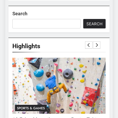
Search
SEARCH
Highlights
SPORTS & GAMES
SPO