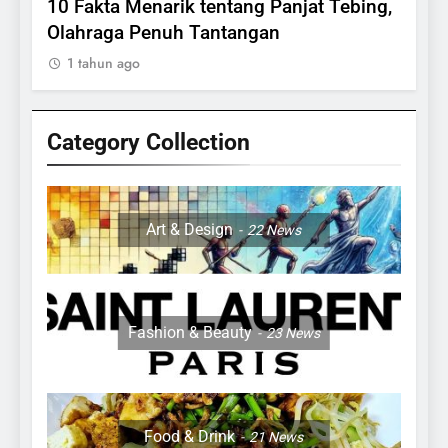
lasi
10 Fakta Menarik tentang Panjat Tebing,
Meng
Olahraga Penuh Tantangan
Rake
1 tahun ago
1 ta
Category Collection
24
Apakah Benar Gajah Takut
Dengan Tikus
Art & Design
22
News
ANIMALS
25
15 Fakta Menarik Tentang
Fashion & Beauty
23
News
Sapi Untuk Anak- anak
ANIMALS
26
Food & Drink
21
News
27 Fakta Menarik Mengenai