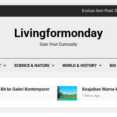
Keajaiban Warna-Warni Danau Linow, Destinasi U
Livingformonday
1
Gain Your Curiousity
Evolusi Seni Pixel,
Keajaiban Warna-Warni Danau Linow, Destinasi U
T
SCIENCE & NATURE
WORLD & HISTORY
BIG
ontemporer
Keajaiban Warna-Warni Danau Linow
1 Tahun Ago