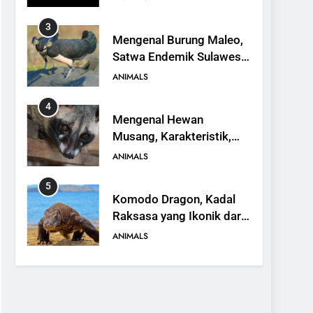
yang Terancam Punah
ANIMALS
4
Mengenal Hewan
Musang, Karakteristik,
Jenis, dan Peran dalam
ANIMALS
Ekosistem
5
Komodo Dragon, Kadal
Raksasa yang Ikonik dari
Indonesia
ANIMALS
6
Kanguru Pohon Mantel
Emas, Penemuan Baru di
Dunia Satwa
ANIMALS
7
Mengenal Ikan Kerapu
Cantang, Budidaya,