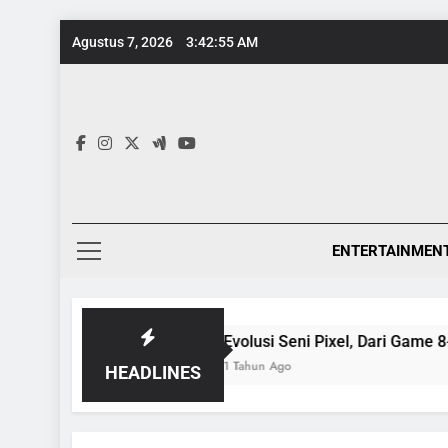
Skip
Agustus 7, 2026
3:42:56 AM
to
content
ENTERTAINMEN
Evolusi Seni Pixel, Dari Game 8-Bit ke Galeri K
1 Tahun Ago
HEADLINES