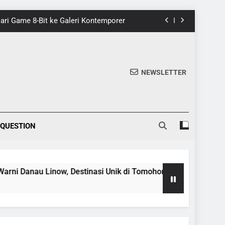
nik di Tomohon yang Wajib Dikunjungi
20 Fakta Menarik Tentang Tenrikyo
5 Fakta Menarik tentang Ensiklopedia
NEWSLETTER
 Dari Game 8-Bit ke Galeri Kontemporer
nik di Tomohon yang Wajib Dikunjungi
 QUESTION
20 Fakta Menarik Tentang Tenrikyo
, Destinasi Unik di Tomohon yang Wajib Dikunjungi