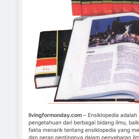
15 Fakta Menarik Tentang Sakura
Fakta Men
School Simulator
Simulasi O
1 Tahun Ago
1 Tahun Ag
livingformonday.com
– Ensiklopedia adalah
pengetahuan dari berbagai bidang ilmu, ba
fakta menarik tentang ensiklopedia yang 
dan peran pentingnya dalam penyebaran il