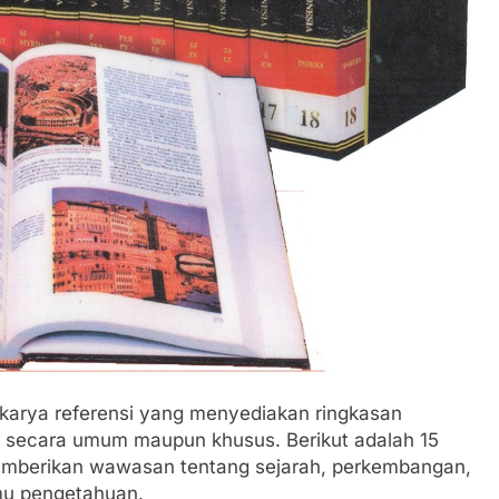
arik Ojol The Game,
10 Fakta Menarik tentan
jek Online yang Viral
Tebing, Olahraga Penuh
o
1 Tahun Ago
 karya referensi yang menyediakan ringkasan
ik secara umum maupun khusus. Berikut adalah 15
memberikan wawasan tentang sejarah, perkembangan,
mu pengetahuan.