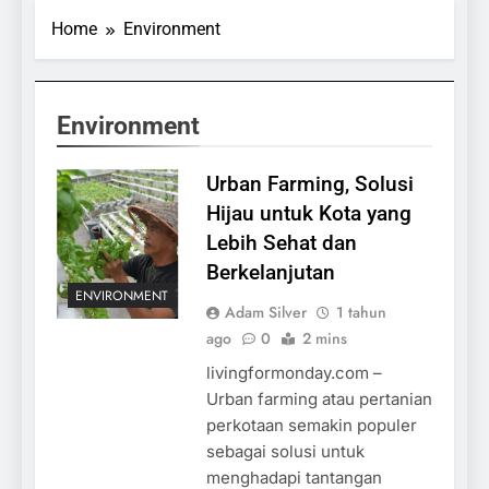
Home
Environment
Environment
Urban Farming, Solusi
Hijau untuk Kota yang
Lebih Sehat dan
Berkelanjutan
ENVIRONMENT
Adam Silver
1 tahun
ago
0
2 mins
livingformonday.com –
Urban farming atau pertanian
perkotaan semakin populer
sebagai solusi untuk
menghadapi tantangan