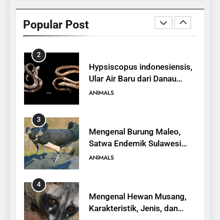
Hypsiscopus indonesiensis,
Ular Air Baru dari Danau
Popular Post
Towuti
ANIMALS
3
Mengenal Burung Maleo,
Satwa Endemik Sulawesi
yang Terancam Punah
ANIMALS
4
Mengenal Hewan Musang,
Karakteristik, Jenis, dan
Peran dalam Ekosistem
ANIMALS
5
Komodo Dragon, Kadal
Raksasa yang Ikonik dari