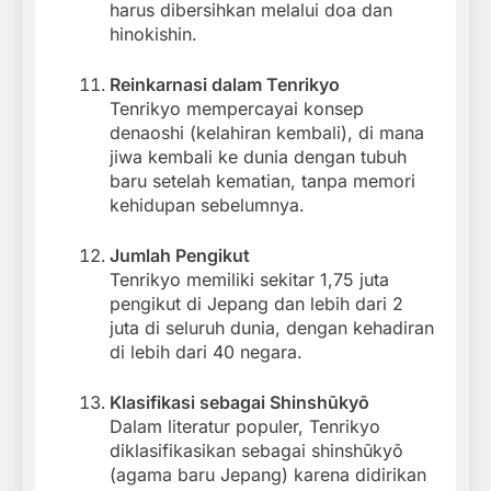
harus dibersihkan melalui doa dan
hinokishin.
Reinkarnasi dalam Tenrikyo
Tenrikyo mempercayai konsep
denaoshi (kelahiran kembali), di mana
jiwa kembali ke dunia dengan tubuh
baru setelah kematian, tanpa memori
kehidupan sebelumnya.
Jumlah Pengikut
Tenrikyo memiliki sekitar 1,75 juta
pengikut di Jepang dan lebih dari 2
juta di seluruh dunia, dengan kehadiran
di lebih dari 40 negara.
Klasifikasi sebagai Shinshūkyō
Dalam literatur populer, Tenrikyo
diklasifikasikan sebagai shinshūkyō
(agama baru Jepang) karena didirikan