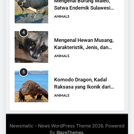
Mengenal Hewan Musang,
Karakteristik, Jenis, dan
Peran dalam Ekosistem
ANIMALS
5
Komodo Dragon, Kadal
Raksasa yang Ikonik dari
Indonesia
ANIMALS
6
Kanguru Pohon Mantel
Emas, Penemuan Baru di
Dunia Satwa
ANIMALS
7
Mengenal Ikan Kerapu
Newsmatic - News WordPress Theme 2026. Powered
Cantang, Budidaya,
By
.
BlazeThemes
Keunggulan, dan Potensi