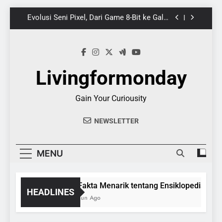
Kontemporer
Skip
Keajaiban Warna-Warni Danau Linow,
to
Destinasi Unik di Tomohon yang Wajib
Dikunjungi
content
20 Fakta Menarik Tentang Tenrikyo
15 Fakta Menarik tentang Ensiklopedia
Livingformonday
Evolusi Seni Pixel, Dari Game 8-Bit ke Galeri
Kontemporer
Gain Your Curiousity
Keajaiban Warna-Warni Danau Linow,
Destinasi Unik di Tomohon yang Wajib
NEWSLETTER
Dikunjungi
20 Fakta Menarik Tentang Tenrikyo
MENU
15 Fakta Menarik tentang Ensiklopedia
HEADLINES
1 Tahun Ago