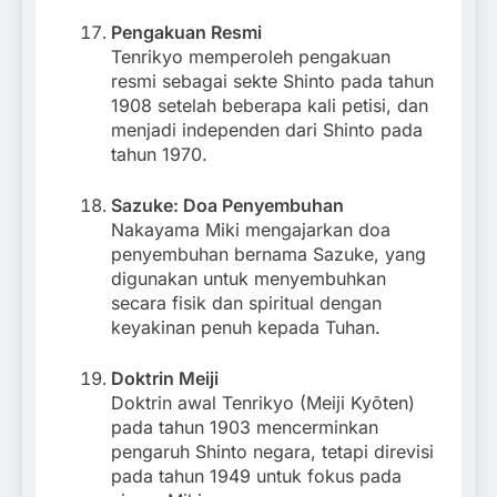
Pengakuan Resmi
Tenrikyo memperoleh pengakuan
resmi sebagai sekte Shinto pada tahun
1908 setelah beberapa kali petisi, dan
menjadi independen dari Shinto pada
tahun 1970.
Sazuke: Doa Penyembuhan
Nakayama Miki mengajarkan doa
penyembuhan bernama Sazuke, yang
digunakan untuk menyembuhkan
secara fisik dan spiritual dengan
keyakinan penuh kepada Tuhan.
Doktrin Meiji
Doktrin awal Tenrikyo (Meiji Kyōten)
pada tahun 1903 mencerminkan
pengaruh Shinto negara, tetapi direvisi
pada tahun 1949 untuk fokus pada