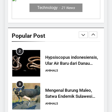
Berhidung Ajaib
ANIMALS
Technology
21
News
2
Hypsiscopus indonesiensis,
Ular Air Baru dari Danau
Popular Post
Towuti
ANIMALS
3
Mengenal Burung Maleo,
Satwa Endemik Sulawesi
yang Terancam Punah
ANIMALS
4
Mengenal Hewan Musang,
Karakteristik, Jenis, dan
Peran dalam Ekosistem
ANIMALS