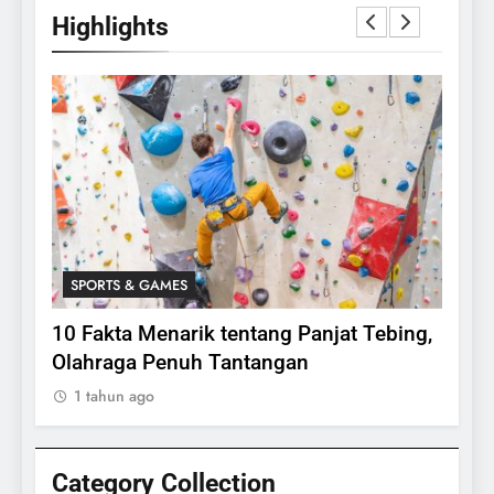
Highlights
SPORTS & GAMES
SPO
lasi
10 Fakta Menarik tentang Panjat Tebing,
Meng
Olahraga Penuh Tantangan
Rake
1 tahun ago
1 ta
Category Collection