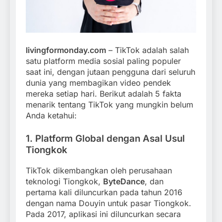
livingformonday.com
– TikTok adalah salah
satu platform media sosial paling populer
saat ini, dengan jutaan pengguna dari seluruh
dunia yang membagikan video pendek
mereka setiap hari. Berikut adalah 5 fakta
menarik tentang TikTok yang mungkin belum
Anda ketahui:
1.
Platform Global dengan Asal Usul
Tiongkok
TikTok dikembangkan oleh perusahaan
teknologi Tiongkok,
ByteDance
, dan
pertama kali diluncurkan pada tahun 2016
dengan nama Douyin untuk pasar Tiongkok.
Pada 2017, aplikasi ini diluncurkan secara