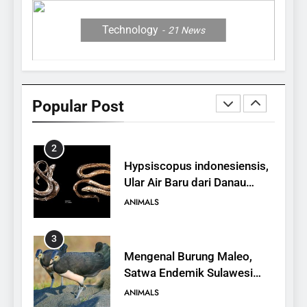
Jerapah
ANIMALS
Technology
21
News
1
10 Fakta Unik tentang Saiga
Antelope, Si Antelop
Popular Post
Berhidung Ajaib
ANIMALS
2
Hypsiscopus indonesiensis,
Ular Air Baru dari Danau
Towuti
ANIMALS
3
Mengenal Burung Maleo,
Satwa Endemik Sulawesi
yang Terancam Punah
ANIMALS