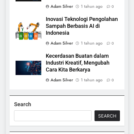
Adam Silver
1 tahun ago
0
Inovasi Teknologi Pengolahan
Sampah Berbasis AI di
Indonesia
Adam Silver
1 tahun ago
0
Kecerdasan Buatan dalam
Industri Kreatif, Mengubah
Cara Kita Berkarya
Adam Silver
1 tahun ago
0
Search
SEARCH