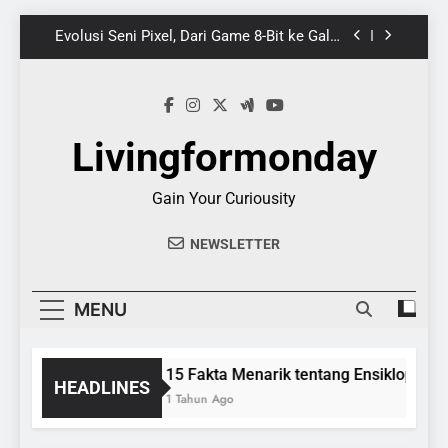
Skip
Evolusi Seni Pixel, Dari Game 8-Bit ke Galeri
to
Kontemporer
content
Keajaiban Warna-Warni Danau Linow,
Destinasi Unik di Tomohon yang Wajib
Dikunjungi
20 Fakta Menarik Tentang Tenrikyo
Livingformonday
15 Fakta Menarik tentang Ensiklopedia
Gain Your Curiousity
Evolusi Seni Pixel, Dari Game 8-Bit ke Galeri
Kontemporer
NEWSLETTER
Keajaiban Warna-Warni Danau Linow,
Destinasi Unik di Tomohon yang Wajib
Dikunjungi
20 Fakta Menarik Tentang Tenrikyo
MENU
15 Fakta Menarik tentang Ensiklopedia
HEADLINES
1 Tahun Ago