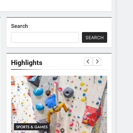
Search
SEARCH
Highlights
SPORTS & GAMES
SPORTS & 