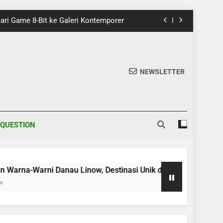
 Dari Game 8-Bit ke Galeri Kontemporer
nik di Tomohon yang Wajib Dikunjungi
20 Fakta Menarik Tentang Tenrikyo
NEWSLETTER
5 Fakta Menarik tentang Ensiklopedia
 Dari Game 8-Bit ke Galeri Kontemporer
 QUESTION
nik di Tomohon yang Wajib Dikunjungi
20 Fakta Menarik Tentang Tenrikyo
-Warni Danau Linow, Destinasi Unik di Tomohon yang Wajib Di