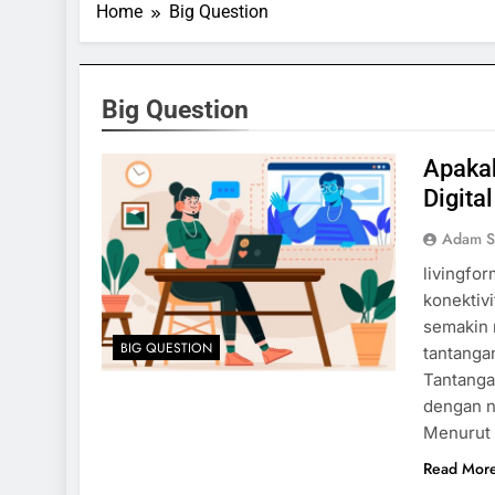
Home
Big Question
Big Question
Apaka
Digita
Adam S
livingfo
konektiv
semakin 
BIG QUESTION
tantanga
Tantanga
dengan no
Menurut 
Read Mor
SPORTS & GAMES