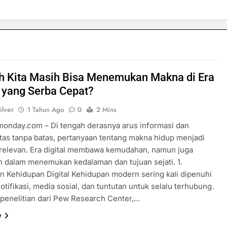
h Kita Masih Bisa Menemukan Makna di Era
l yang Serba Cepat?
ilver
1 Tahun Ago
0
2 Mins
rmonday.com – Di tengah derasnya arus informasi dan
itas tanpa batas, pertanyaan tentang makna hidup menjadi
relevan. Era digital membawa kemudahan, namun juga
n dalam menemukan kedalaman dan tujuan sejati. 1.
n Kehidupan Digital Kehidupan modern sering kali dipenuhi
tifikasi, media sosial, dan tuntutan untuk selalu terhubung.
penelitian dari Pew Research Center,…
e
SPORTS & GAMES