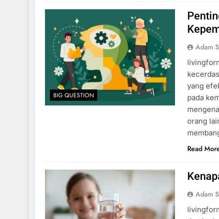
15 Fakta Menarik 
Penti
School Simulator
Kepem
2 Tahun Ago
Adam S
livingfor
kecerdas
yang efe
BIG QUESTION
pada kem
mengenal
orang lai
membang
Read Mor
Kenap
Adam S
livingfo