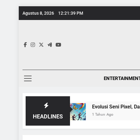
Skip
Agustus 8, 2026
12:21:39 PM
to
content
ENTERTAINMEN
ng Ensiklopedia
Evolusi Seni Pixel, Dari Gam
1 Tahun Ago
HEADLINES