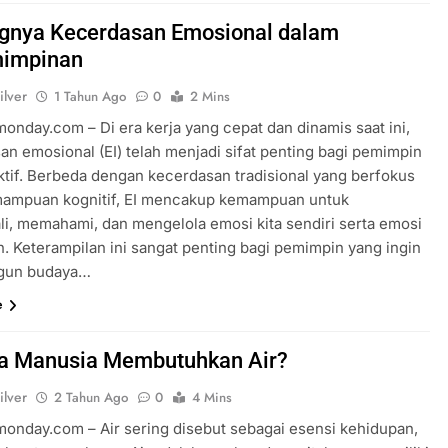
Tentang Sakura
Fakta Menarik Ojol The Game,
ngnya Kecerdasan Emosional dalam
Simulasi Ojek Online yang Viral
impinan
2 Tahun Ago
ilver
1 Tahun Ago
0
2 Mins
monday.com – Di era kerja yang cepat dan dinamis saat ini,
an emosional (EI) telah menjadi sifat penting bagi pemimpin
ktif. Berbeda dengan kecerdasan tradisional yang berfokus
ampuan kognitif, EI mencakup kemampuan untuk
i, memahami, dan mengelola emosi kita sendiri serta emosi
n. Keterampilan ini sangat penting bagi pemimpin yang ingin
un budaya…
e
a Manusia Membutuhkan Air?
ilver
2 Tahun Ago
0
4 Mins
rmonday.com – Air sering disebut sebagai esensi kehidupan,