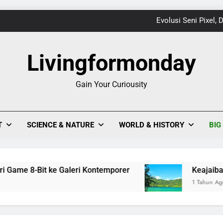
Evolusi Seni Pixel,
Keajaiban Warna-Warni Danau Linow, Destinasi U
Livingformonday
Gain Your Curiousity
1
Evolusi Seni Pixel,
T
SCIENCE & NATURE
WORLD & HISTORY
BIG
Keajaiban Warna-Warni Danau Linow, Destinasi U
e 8-Bit ke Galeri Kontemporer
Keajaiban Warna
1 Tahun Ago