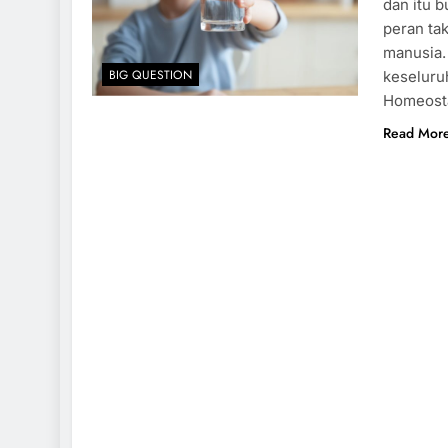
dan itu b
peran ta
manusia.
BIG QUESTION
keseluruh
Homeosta
Read Mor