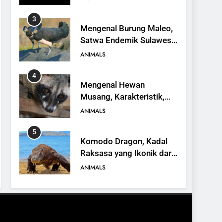
3
Mengenal Burung Maleo,
Satwa Endemik Sulawesi
yang Terancam Punah
ANIMALS
4
Mengenal Hewan
Musang, Karakteristik,
Jenis, dan Peran dalam
ANIMALS
Ekosistem
5
Komodo Dragon, Kadal
Raksasa yang Ikonik dari
Indonesia
ANIMALS
6
Kanguru Pohon Mantel
Emas, Penemuan Baru di
Dunia Satwa