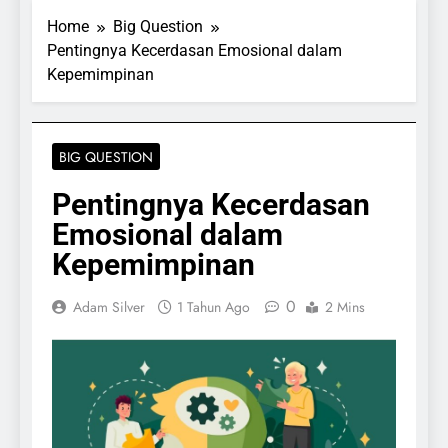
Home
Big Question
Pentingnya Kecerdasan Emosional dalam
Kepemimpinan
BIG QUESTION
Pentingnya Kecerdasan
Emosional dalam
Kepemimpinan
0
Adam Silver
1 Tahun Ago
2 Mins