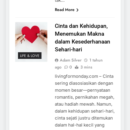
tak…
Read More
Cinta dan Kehidupan,
Menemukan Makna
dalam Kesederhanaan
Sehari-hari
LIFE & LOVE
Adam Silver
1 tahun
ago
0
3 mins
livingformonday.com – Cinta
sering diasosiasikan dengan
momen besar—pernyataan
romantis, pernikahan megah,
atau hadiah mewah. Namun,
dalam kehidupan sehari-hari,
cinta sejati justru ditemukan
dalam hal-hal kecil yang