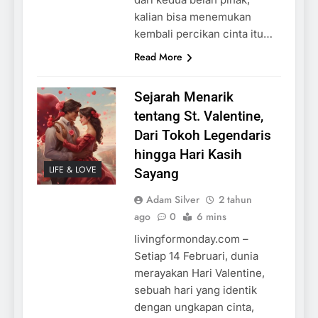
kalian bisa menemukan
kembali percikan cinta itu…
Read More
Sejarah Menarik
tentang St. Valentine,
Dari Tokoh Legendaris
hingga Hari Kasih
LIFE & LOVE
Sayang
Adam Silver
2 tahun
ago
0
6 mins
livingformonday.com –
Setiap 14 Februari, dunia
merayakan Hari Valentine,
sebuah hari yang identik
dengan ungkapan cinta,