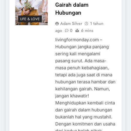
Gairah dalam
Hubungan
LIFE & LOVE
Adam Silver
1 tahun
ago
0
6 mins
livingformonday.com –
Hubungan jangka panjang
sering kali mengalami
pasang surut. Ada masa-
masa penuh kebahagiaan,
tetapi ada juga saat di mana
hubungan terasa hambar dan
kehilangan gairah. Namun,
jangan khawatir!
Menghidupkan kembali cinta
dan gairah dalam hubungan
bukanlah hal yang mustahil.
Dengan komitmen dan usaha
dari kedua belah pihak,