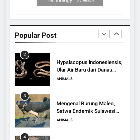
Technology
21
News
2
Hypsiscopus indonesiensis,
Ular Air Baru dari Danau
Popular Post
Towuti
ANIMALS
3
Mengenal Burung Maleo,
Satwa Endemik Sulawesi
yang Terancam Punah
ANIMALS
4
Mengenal Hewan Musang,
Karakteristik, Jenis, dan
Peran dalam Ekosistem
ANIMALS
5