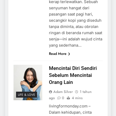
kerap terlewatkan. Sebuah
senyuman hangat dari
pasangan saat pagi hari,
secangkir kopi yang diseduh
tanpa diminta, atau obrolan
ringan di beranda rumah saat
senja—ini adalah wujud cinta
yang sederhana…
Read More
Mencintai Diri Sendiri
Sebelum Mencintai
Orang Lain
Adam Silver
1 tahun
LIFE & LOVE
ago
0
4 mins
livingformonday.com –
Dalam kehidupan, cinta