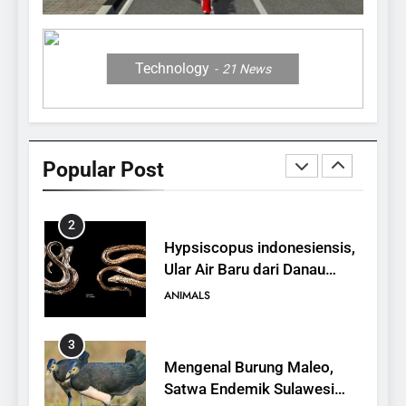
12 Fakta Memukau dari
Jerapah
ANIMALS
Technology
21
News
1
10 Fakta Unik tentang Saiga
Antelope, Si Antelop
Popular Post
Berhidung Ajaib
ANIMALS
2
Hypsiscopus indonesiensis,
Ular Air Baru dari Danau
Towuti
ANIMALS
3
Mengenal Burung Maleo,
Satwa Endemik Sulawesi