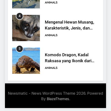
yang Terancam Punah
ANIMALS
4
Mengenal Hewan Musang,
Karakteristik, Jenis, dan
Peran dalam Ekosistem
ANIMALS
5
Komodo Dragon, Kadal
Raksasa yang Ikonik dari
Indonesia
ANIMALS
6
Kanguru Pohon Mantel
Newsmatic - News WordPress Theme 2026. Powered
Emas, Penemuan Baru di
By
.
BlazeThemes
Dunia Satwa
ANIMALS