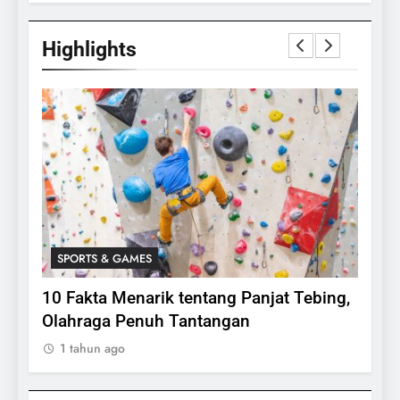
Highlights
SPORTS & GAMES
SPO
lasi
10 Fakta Menarik tentang Panjat Tebing,
Meng
Olahraga Penuh Tantangan
Rake
1 tahun ago
1 ta