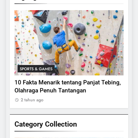
SPORTS & GAMES
SPO
lasi
10 Fakta Menarik tentang Panjat Tebing,
Meng
Olahraga Penuh Tantangan
Rake
2 tahun ago
2 ta
Category Collection
24
Apakah Benar Gajah Takut