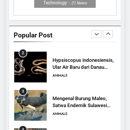
Technology
21
News
1
10 Fakta Unik tentang Saiga
Antelope, Si Antelop
Popular Post
Berhidung Ajaib
ANIMALS
2
Hypsiscopus indonesiensis,
Ular Air Baru dari Danau
Towuti
ANIMALS
3
Mengenal Burung Maleo,
Satwa Endemik Sulawesi
yang Terancam Punah
ANIMALS
4