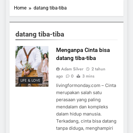
Home
datang tiba-tiba
datang tiba-tiba
Menganpa Cinta bisa
datang tiba-tiba
Adam Silver
2 tahun
ago
0
3 mins
LIFE & LOVE
livingformonday.com – Cinta
merupakan salah satu
perasaan yang paling
mendalam dan kompleks
dalam hidup manusia.
Terkadang, cinta bisa datang
tanpa diduga, menghampiri