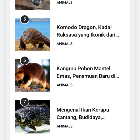
Peran dalam Ekosistem
ANIMALS
5
Komodo Dragon, Kadal
Raksasa yang Ikonik dari
Indonesia
ANIMALS
6
Kanguru Pohon Mantel
Emas, Penemuan Baru di
Dunia Satwa
ANIMALS
7
Mengenal Ikan Kerapu
Cantang, Budidaya,
Keunggulan, dan Potensi
ANIMALS
Ekonomi