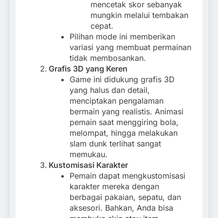
mencetak skor sebanyak
mungkin melalui tembakan
cepat.
Pilihan mode ini memberikan
variasi yang membuat permainan
tidak membosankan.
Grafis 3D yang Keren
Game ini didukung grafis 3D
yang halus dan detail,
menciptakan pengalaman
bermain yang realistis. Animasi
pemain saat menggiring bola,
melompat, hingga melakukan
slam dunk terlihat sangat
memukau.
Kustomisasi Karakter
Pemain dapat mengkustomisasi
karakter mereka dengan
berbagai pakaian, sepatu, dan
aksesori. Bahkan, Anda bisa