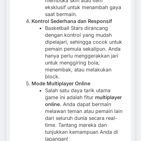
membuka skin atau item
eksklusif untuk menambah gaya
saat bermain.
Kontrol Sederhana dan Responsif
Basketball Stars dirancang
dengan kontrol yang mudah
dipelajari, sehingga cocok untuk
pemain pemula sekalipun. Anda
hanya perlu menggerakkan jari
untuk menggiring bola,
menembak, atau melakukan
block.
Mode Multiplayer Online
Salah satu daya tarik utama
game ini adalah fitur
multiplayer
online
. Anda dapat bermain
melawan teman atau pemain lain
dari seluruh dunia secara real-
time. Tantang mereka dan
tunjukkan kemampuan Anda di
lapangan!