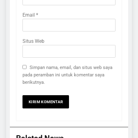
Email
*
Situs Web
Simpan nama, email, dan situs web saya
pada peramban ini untuk komentar saya
berikutnya.