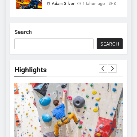
Adam Silver
1 tahun ago
0
Search
SEARCH
Highlights