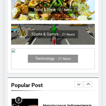
26
Food & Drink
21
News
27 Fakta Menarik Mengenai
Harimau Sumatera yang
Harus Diketahui
ANIMALS
Sports & Games
21
News
27
12 Fakta Memukau dari
Jerapah
ANIMALS
Technology
21
News
1
10 Fakta Unik tentang Saiga
Antelope, Si Antelop
Popular Post
Berhidung Ajaib
ANIMALS
2
Hypsiscopus indonesiensis,