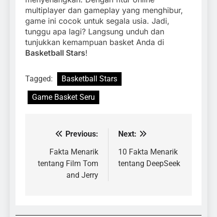
multiplayer dan gameplay yang menghibur,
game ini cocok untuk segala usia. Jadi,
tunggu apa lagi? Langsung unduh dan
tunjukkan kemampuan basket Anda di
Basketball Stars
!
Tagged:
Basketball Stars
Game Basket Seru
Previous:
Next:
Navigasi
pos
Fakta Menarik
10 Fakta Menarik
tentang Film Tom
tentang DeepSeek
and Jerry