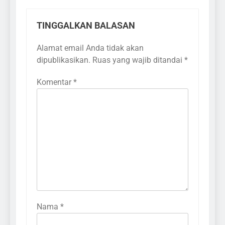
TINGGALKAN BALASAN
Alamat email Anda tidak akan
dipublikasikan.
Ruas yang wajib ditandai
*
Komentar
*
Nama
*