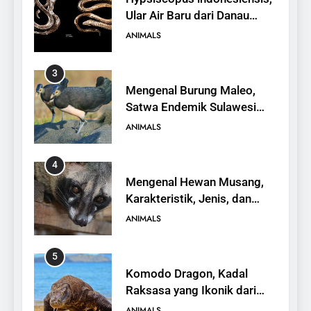
Ular Air Baru dari Danau
Towuti
ANIMALS
3
Mengenal Burung Maleo,
Satwa Endemik Sulawesi
yang Terancam Punah
ANIMALS
4
Mengenal Hewan Musang,
Karakteristik, Jenis, dan
Peran dalam Ekosistem
ANIMALS
5
Komodo Dragon, Kadal
Raksasa yang Ikonik dari
Indonesia
ANIMALS