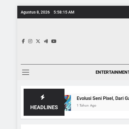
Skip
Agustus 8, 2026
5:58:16 AM
to
content
ENTERTAINMEN
iklopedia
Evolusi Seni Pixel, Dari Game 8-Bit
1 Tahun Ago
HEADLINES