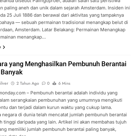
elanda disebut Palingoproer, adalah salah satu peristiwa
n paling aneh dan unik dalam sejarah Amsterdam. Insiden ini
ada 25 Juli 1886 dan berawal dari aktivitas yang tampaknya
rbahaya — sebuah permainan tradisional menangkap belut di
Jordaan, Amsterdam. Latar Belakang: Permainan Menangkap
ermainan menangkap…
e
ara yang Menghasilkan Pembunuh Berantai
 Banyak
ilver
2 Tahun Ago
0
6 Mins
rmonday.com – Pembunuh berantai adalah individu yang
 dalam serangkaian pembunuhan yang umumnya mengikuti
tentu dan terjadi dalam kurun waktu yang cukup lama.
 negara di dunia telah mencatat jumlah pembunuh berantai
h tinggi daripada yang lain. Artikel ini akan membahas tujuh
ang memiliki jumlah pembunuh berantai paling banyak,