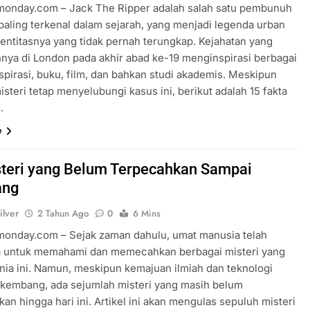
rmonday.com – Jack The Ripper adalah salah satu pembunuh
 paling terkenal dalam sejarah, yang menjadi legenda urban
dentitasnya yang tidak pernah terungkap. Kejahatan yang
nnya di London pada akhir abad ke-19 menginspirasi berbagai
spirasi, buku, film, dan bahkan studi akademis. Meskipun
steri tetap menyelubungi kasus ini, berikut adalah 15 fakta
…
e
teri yang Belum Terpecahkan Sampai
ang
ilver
2 Tahun Ago
0
6 Mins
rmonday.com – Sejak zaman dahulu, umat manusia telah
 untuk memahami dan memecahkan berbagai misteri yang
unia ini. Namun, meskipun kemajuan ilmiah dan teknologi
rkembang, ada sejumlah misteri yang masih belum
an hingga hari ini. Artikel ini akan mengulas sepuluh misteri