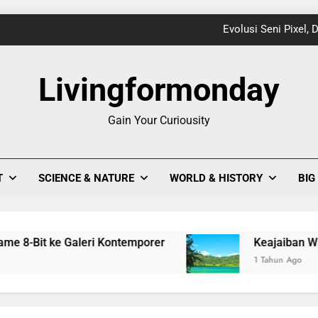
Evolusi Seni Pixel,
Keajaiban Warna-Warni Danau Linow, Destinasi U
Livingformonday
Gain Your Curiousity
1
Evolusi Seni Pixel,
T
SCIENCE & NATURE
WORLD & HISTORY
BIG
Keajaiban Warna-Warni Danau Linow, Destinasi U
 ke Galeri Kontemporer
Keajaiban Warna-Warni 
1 Tahun Ago