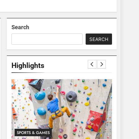
Search
SEARCH
Highlights
SPORTS & GAMES
SPORTS & 