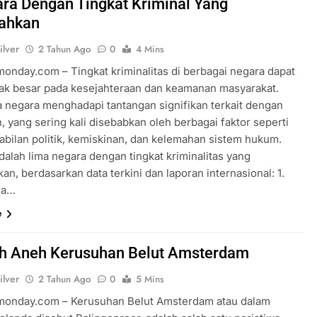
ra Dengan Tingkat Kriminal Yang
Tentang Sakura
Fakta Menarik Ojol The Game,
ahkan
Simulasi Ojek Online yang Viral
ilver
2 Tahun Ago
0
4 Mins
2 Tahun Ago
rmonday.com – Tingkat kriminalitas di berbagai negara dapat
k besar pada kesejahteraan dan keamanan masyarakat.
 negara menghadapi tantangan signifikan terkait dengan
, yang sering kali disebabkan oleh berbagai faktor seperti
tabilan politik, kemiskinan, dan kelemahan sistem hukum.
dalah lima negara dengan tingkat kriminalitas yang
n, berdasarkan data terkini dan laporan internasional: 1.
la…
e
ah Aneh Kerusuhan Belut Amsterdam
ilver
2 Tahun Ago
0
5 Mins
rmonday.com – Kerusuhan Belut Amsterdam atau dalam