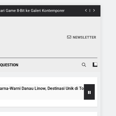
 Dari Game 8-Bit ke Galeri Kontemporer
nik di Tomohon yang Wajib Dikunjungi
20 Fakta Menarik Tentang Tenrikyo
NEWSLETTER
5 Fakta Menarik tentang Ensiklopedia
 Dari Game 8-Bit ke Galeri Kontemporer
 QUESTION
nik di Tomohon yang Wajib Dikunjungi
20 Fakta Menarik Tentang Tenrikyo
Danau Linow, Destinasi Unik di Tomohon yang Wajib Dikunjun