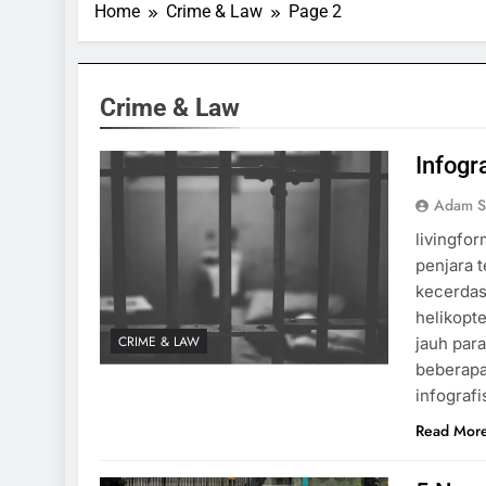
Home
Crime & Law
Page 2
Crime & Law
Infogr
Adam S
livingfo
penjara 
kecerdas
helikopt
CRIME & LAW
jauh par
beberapa
infografi
Read Mor
SPORTS & GAMES