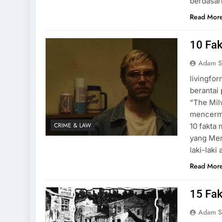
berdasar
Read Mor
10 Fa
Adam S
livingfo
berantai 
“The Mil
mencermi
CRIME & LAW
10 fakta
yang Men
laki-laki
Read Mor
15 Fak
Adam S