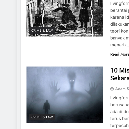
livingfo
berantai
karena i
dilakuka
CRIME & LAW
teori kon
banyak mi
menarik
Read Mor
10 Mis
Sekar
Adam S
livingfo
berusaha
ada di d
CRIME & LAW
terus be
terpecahk