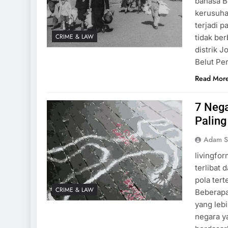
bahasa B
kerusuha
terjadi p
CRIME & LAW
tidak be
distrik 
Belut P
Read Mor
7 Neg
Paling
Adam S
livingfo
terlibat
pola ter
CRIME & LAW
Beberapa
yang lebi
negara y