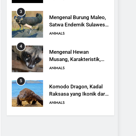
3
Mengenal Burung Maleo,
Satwa Endemik Sulawesi
yang Terancam Punah
ANIMALS
4
Mengenal Hewan
Musang, Karakteristik,
Jenis, dan Peran dalam
ANIMALS
Ekosistem
5
Komodo Dragon, Kadal
Raksasa yang Ikonik dari
Indonesia
ANIMALS
6
Kanguru Pohon Mantel
Emas, Penemuan Baru di
Dunia Satwa