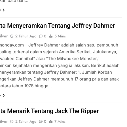
kan data dan…
e
kta Menyeramkan Tentang Jeffrey Dahmer
ilver
2 Tahun Ago
0
5 Mins
rmonday.com – Jeffrey Dahmer adalah salah satu pembunuh
paling terkenal dalam sejarah Amerika Serikat. Julukannya,
waukee Cannibal” atau “The Milwaukee Monster,”
nkan kejahatan mengerikan yang ia lakukan. Berikut adalah
 menyeramkan tentang Jeffrey Dahmer: 1. Jumlah Korban
gerikan Jeffrey Dahmer membunuh 17 orang pria dan anak
 antara tahun 1978 hingga…
e
ta Menarik Tentang Jack The Ripper
ilver
2 Tahun Ago
0
7 Mins