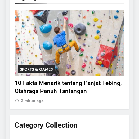
SPORTS & GAMES
SPO
lasi
10 Fakta Menarik tentang Panjat Tebing,
Meng
Olahraga Penuh Tantangan
Rake
2 tahun ago
2 ta
Category Collection
24
Apakah Benar Gajah Takut