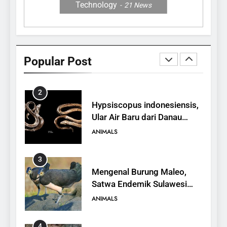
Technology
21
News
1
10 Fakta Unik tentang Saiga
Antelope, Si Antelop
Popular Post
Berhidung Ajaib
ANIMALS
2
Hypsiscopus indonesiensis,
Ular Air Baru dari Danau
Towuti
ANIMALS
3
Mengenal Burung Maleo,
Satwa Endemik Sulawesi
yang Terancam Punah
ANIMALS
4