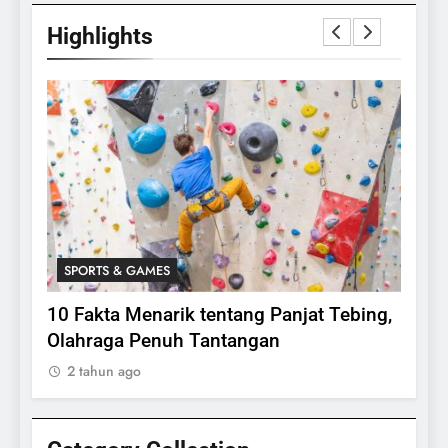
Highlights
SPORTS & GAMES
SPO
lasi
10 Fakta Menarik tentang Panjat Tebing,
Meng
Olahraga Penuh Tantangan
Rake
2 tahun ago
2 ta