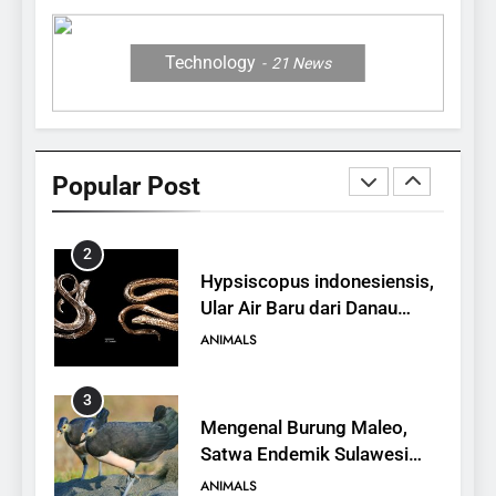
Jerapah
ANIMALS
Technology
21
News
1
10 Fakta Unik tentang Saiga
Antelope, Si Antelop
Popular Post
Berhidung Ajaib
ANIMALS
2
Hypsiscopus indonesiensis,
Ular Air Baru dari Danau
Towuti
ANIMALS
3
Mengenal Burung Maleo,
Satwa Endemik Sulawesi
yang Terancam Punah
ANIMALS