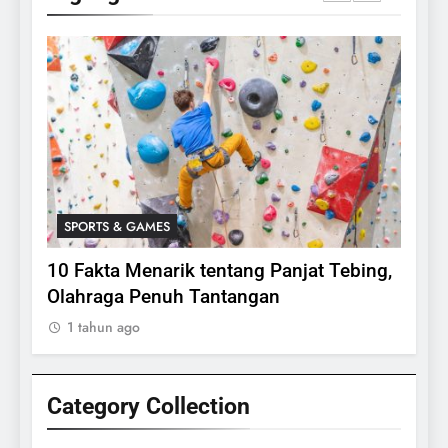
SPORTS & GAMES
SPO
lasi
10 Fakta Menarik tentang Panjat Tebing,
Meng
Olahraga Penuh Tantangan
Rake
1 tahun ago
1 ta
Category Collection
24
Apakah Benar Gajah Takut