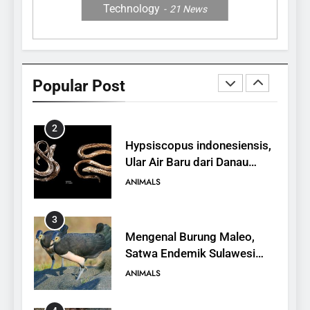
Technology
21
News
1
10 Fakta Unik tentang Saiga
Antelope, Si Antelop
Popular Post
Berhidung Ajaib
ANIMALS
2
Hypsiscopus indonesiensis,
Ular Air Baru dari Danau
Towuti
ANIMALS
3
Mengenal Burung Maleo,
Satwa Endemik Sulawesi
yang Terancam Punah
ANIMALS