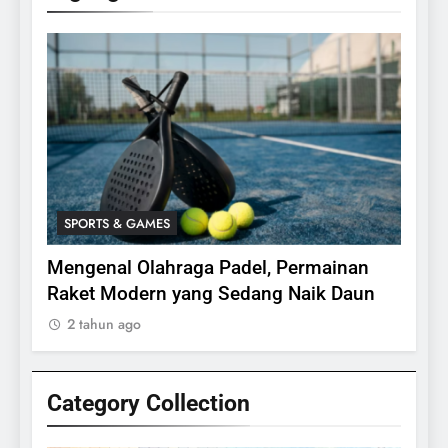
SPORTS & GAMES
SPO
bing,
Mengenal Olahraga Padel, Permainan
Fakt
24
Raket Modern yang Sedang Naik Daun
2 ta
Apakah Benar Gajah Takut
2 tahun ago
Dengan Tikus
ANIMALS
Category Collection
25
15 Fakta Menarik Tentang