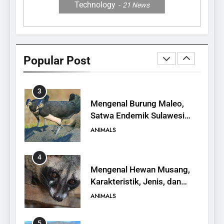
Technology
21
News
2
Hypsiscopus indonesiensis,
Ular Air Baru dari Danau
Popular Post
Towuti
ANIMALS
3
Mengenal Burung Maleo,
Satwa Endemik Sulawesi
yang Terancam Punah
ANIMALS
4
Mengenal Hewan Musang,
Karakteristik, Jenis, dan
Peran dalam Ekosistem
ANIMALS
5