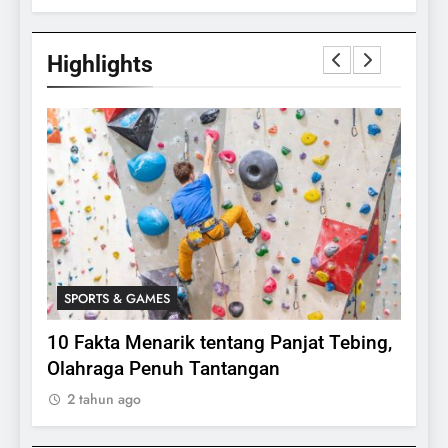
Highlights
SPORTS & GAMES
SPO
lasi
10 Fakta Menarik tentang Panjat Tebing,
Meng
Olahraga Penuh Tantangan
Rake
2 tahun ago
2 ta