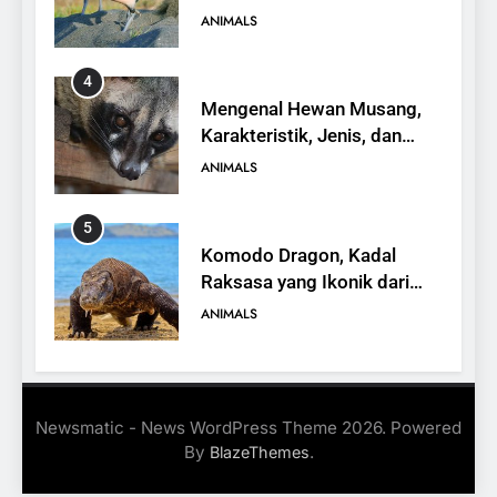
yang Terancam Punah
ANIMALS
4
Mengenal Hewan Musang,
Karakteristik, Jenis, dan
Peran dalam Ekosistem
ANIMALS
5
Komodo Dragon, Kadal
Raksasa yang Ikonik dari
Indonesia
ANIMALS
6
Kanguru Pohon Mantel
Newsmatic - News WordPress Theme 2026. Powered
Emas, Penemuan Baru di
By
.
BlazeThemes
Dunia Satwa
ANIMALS