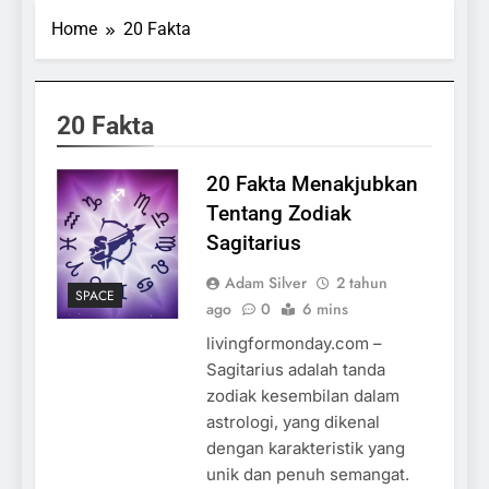
Home
20 Fakta
20 Fakta
20 Fakta Menakjubkan
Tentang Zodiak
Sagitarius
Adam Silver
2 tahun
SPACE
ago
0
6 mins
livingformonday.com –
Sagitarius adalah tanda
zodiak kesembilan dalam
astrologi, yang dikenal
dengan karakteristik yang
unik dan penuh semangat.