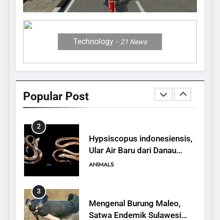
12 Fakta Memukau dari
Jerapah
ANIMALS
Technology
21
News
1
10 Fakta Unik tentang Saiga
Antelope, Si Antelop
Popular Post
Berhidung Ajaib
ANIMALS
2
Hypsiscopus indonesiensis,
Ular Air Baru dari Danau
Towuti
ANIMALS
3
Mengenal Burung Maleo,
Satwa Endemik Sulawesi