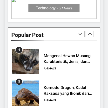
Towuti
ANIMALS
Technology
21
News
3
Mengenal Burung Maleo,
Satwa Endemik Sulawesi
Popular Post
yang Terancam Punah
ANIMALS
4
Mengenal Hewan Musang,
Karakteristik, Jenis, dan
Peran dalam Ekosistem
ANIMALS
5
Komodo Dragon, Kadal
Raksasa yang Ikonik dari
Indonesia
ANIMALS