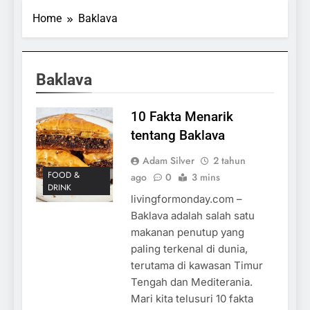
Home
Baklava
Baklava
10 Fakta Menarik
tentang Baklava
Adam Silver
2 tahun
FOOD &
ago
0
3 mins
DRINK
livingformonday.com –
Baklava adalah salah satu
makanan penutup yang
paling terkenal di dunia,
terutama di kawasan Timur
Tengah dan Mediterania.
Mari kita telusuri 10 fakta