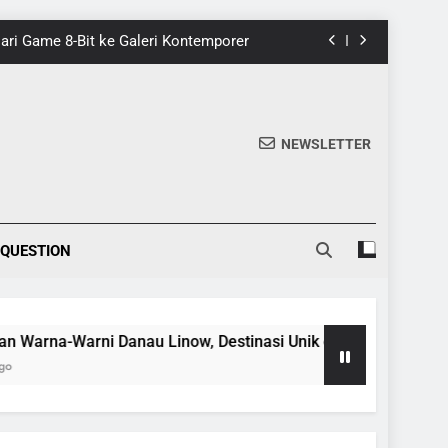
 Dari Game 8-Bit ke Galeri Kontemporer
nik di Tomohon yang Wajib Dikunjungi
20 Fakta Menarik Tentang Tenrikyo
NEWSLETTER
5 Fakta Menarik tentang Ensiklopedia
 Dari Game 8-Bit ke Galeri Kontemporer
 QUESTION
nik di Tomohon yang Wajib Dikunjungi
20 Fakta Menarik Tentang Tenrikyo
a-Warni Danau Linow, Destinasi Unik di Tomohon yang Wajib 