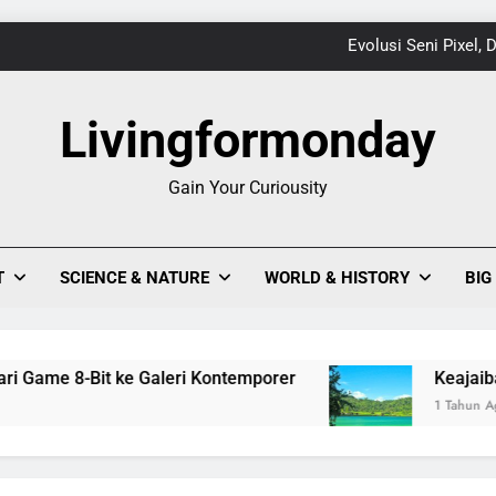
Evolusi Seni Pixel,
Keajaiban Warna-Warni Danau Linow, Destinasi U
Livingformonday
Gain Your Curiousity
1
Evolusi Seni Pixel,
T
SCIENCE & NATURE
WORLD & HISTORY
BIG
Keajaiban Warna-Warni Danau Linow, Destinasi U
me 8-Bit ke Galeri Kontemporer
Keajaiban Warn
1 Tahun Ago