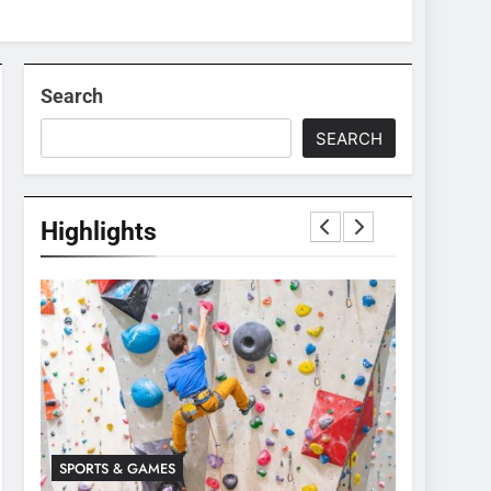
Search
SEARCH
Highlights
SPORTS & GAMES
SPORTS & 