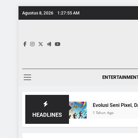
Skip
Agustus 8, 2026
1:27:56 AM
to
content
ENTERTAINMEN
tang Ensiklopedia
Evolusi Seni Pixel, Dari Ga
1 Tahun Ago
HEADLINES