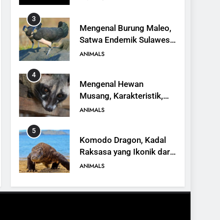
3
Mengenal Burung Maleo,
Satwa Endemik Sulawesi
yang Terancam Punah
ANIMALS
4
Mengenal Hewan
Musang, Karakteristik,
Jenis, dan Peran dalam
ANIMALS
Ekosistem
5
Komodo Dragon, Kadal
Raksasa yang Ikonik dari
Indonesia
ANIMALS
6
Kanguru Pohon Mantel
Emas, Penemuan Baru di
Dunia Satwa