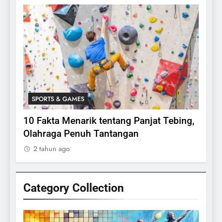
SPORTS & GAMES
SPO
lasi
10 Fakta Menarik tentang Panjat Tebing,
Meng
Olahraga Penuh Tantangan
Rake
2 tahun ago
2 ta
Category Collection
24
Apakah Benar Gajah Takut
Dengan Tikus