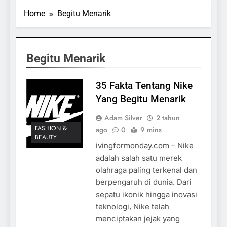
Home
Begitu Menarik
Begitu Menarik
35 Fakta Tentang Nike
Yang Begitu Menarik
Adam Silver
2 tahun
FASHION &
ago
0
9 mins
BEAUTY
ivingformonday.com – Nike
adalah salah satu merek
olahraga paling terkenal dan
berpengaruh di dunia. Dari
sepatu ikonik hingga inovasi
teknologi, Nike telah
menciptakan jejak yang