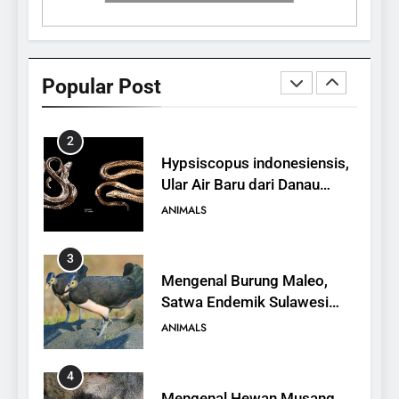
1
10 Fakta Unik tentang Saiga
Antelope, Si Antelop
Popular Post
Berhidung Ajaib
ANIMALS
2
Hypsiscopus indonesiensis,
Ular Air Baru dari Danau
Towuti
ANIMALS
3
Mengenal Burung Maleo,
Satwa Endemik Sulawesi
yang Terancam Punah
ANIMALS
4
Mengenal Hewan Musang,