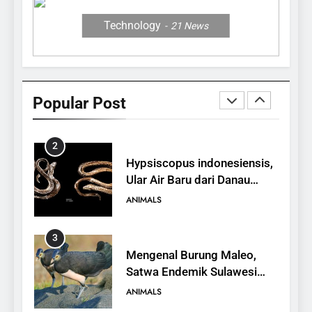
ANIMALS
Technology
21
News
1
10 Fakta Unik tentang Saiga
Antelope, Si Antelop
Popular Post
Berhidung Ajaib
ANIMALS
2
Hypsiscopus indonesiensis,
Ular Air Baru dari Danau
Towuti
ANIMALS
3
Mengenal Burung Maleo,
Satwa Endemik Sulawesi
yang Terancam Punah
ANIMALS