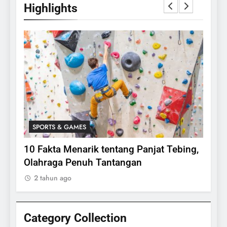
Highlights
SPORTS & GAMES
SPO
lasi
10 Fakta Menarik tentang Panjat Tebing,
Meng
Olahraga Penuh Tantangan
Rake
2 tahun ago
2 ta
Category Collection
24