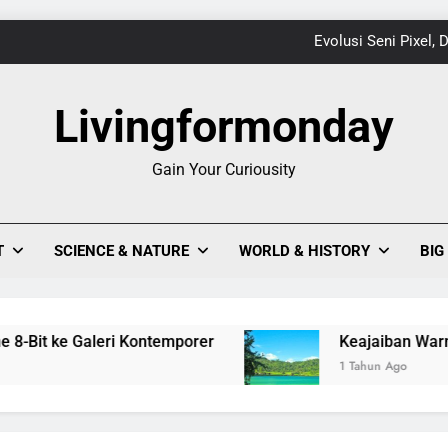
Evolusi Seni Pixel,
Keajaiban Warna-Warni Danau Linow, Destinasi U
Livingformonday
Gain Your Curiousity
1
Evolusi Seni Pixel,
T
SCIENCE & NATURE
WORLD & HISTORY
BIG
Keajaiban Warna-Warni Danau Linow, Destinasi U
t ke Galeri Kontemporer
Keajaiban Warna-Warni
1 Tahun Ago