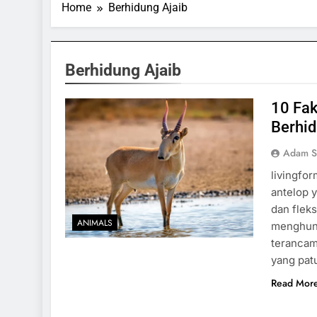
Home
Berhidung Ajaib
Berhidung Ajaib
10 Fak
Berhid
Adam S
livingfo
antelop 
dan flek
ANIMALS
menghuni
terancam
yang pat
Read Mor
SPORTS & GAMES