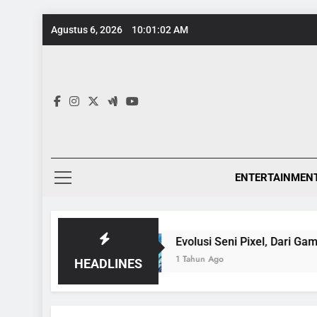
Skip
Agustus 6, 2026
10:01:02 AM
to
content
ENTERTAINMEN
siklopedia
Evolusi Seni Pixel, Dari Game 8-Bi
1 Tahun Ago
HEADLINES