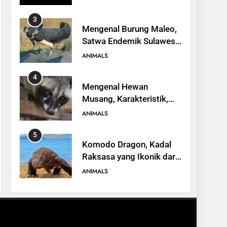
3
Mengenal Burung Maleo,
Satwa Endemik Sulawesi
yang Terancam Punah
ANIMALS
4
Mengenal Hewan
Musang, Karakteristik,
Jenis, dan Peran dalam
ANIMALS
Ekosistem
5
Komodo Dragon, Kadal
Raksasa yang Ikonik dari
Indonesia
ANIMALS
6
Kanguru Pohon Mantel
Emas, Penemuan Baru di
Dunia Satwa