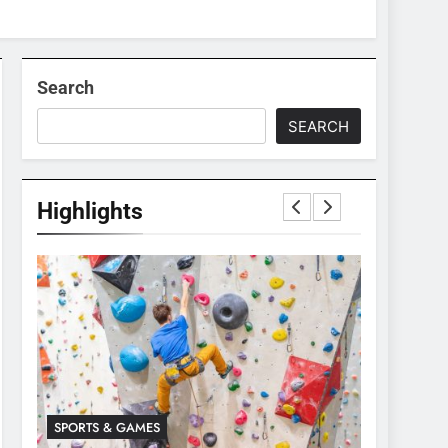
Search
SEARCH
Highlights
SPORTS & GAMES
SPORTS & 