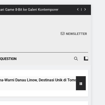
 Dari Game 8-Bit ke Galeri Kontemporer
nik di Tomohon yang Wajib Dikunjungi
20 Fakta Menarik Tentang Tenrikyo
NEWSLETTER
5 Fakta Menarik tentang Ensiklopedia
 Dari Game 8-Bit ke Galeri Kontemporer
 QUESTION
nik di Tomohon yang Wajib Dikunjungi
20 Fakta Menarik Tentang Tenrikyo
 Danau Linow, Destinasi Unik di Tomohon yang Wajib Dikunju