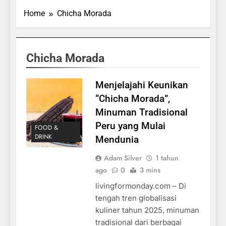
Home
Chicha Morada
Chicha Morada
Menjelajahi Keunikan
“Chicha Morada”,
Minuman Tradisional
Peru yang Mulai
FOOD &
DRINK
Mendunia
Adam Silver
1 tahun
ago
0
3 mins
livingformonday.com – Di
tengah tren globalisasi
kuliner tahun 2025, minuman
tradisional dari berbagai