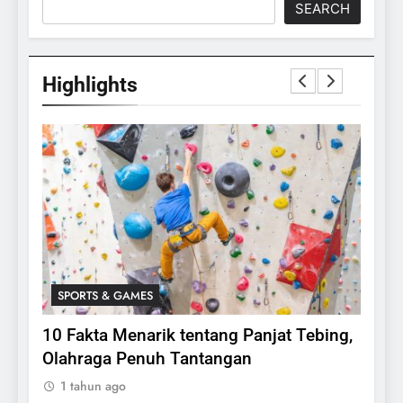
SEARCH
Highlights
SPORTS & GAMES
SPO
lasi
10 Fakta Menarik tentang Panjat Tebing,
Meng
Olahraga Penuh Tantangan
Rake
1 tahun ago
1 ta