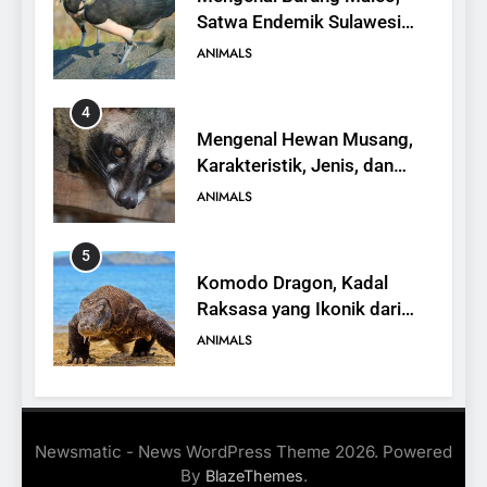
Satwa Endemik Sulawesi
yang Terancam Punah
ANIMALS
4
Mengenal Hewan Musang,
Karakteristik, Jenis, dan
Peran dalam Ekosistem
ANIMALS
5
Komodo Dragon, Kadal
Raksasa yang Ikonik dari
Indonesia
ANIMALS
6
Kanguru Pohon Mantel
Newsmatic - News WordPress Theme 2026. Powered
Emas, Penemuan Baru di
By
.
BlazeThemes
Dunia Satwa
ANIMALS