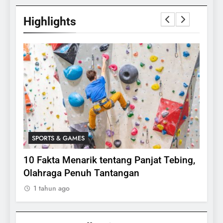
Highlights
SPORTS & GAMES
SPO
lasi
10 Fakta Menarik tentang Panjat Tebing,
Meng
Olahraga Penuh Tantangan
Rake
1 tahun ago
1 ta