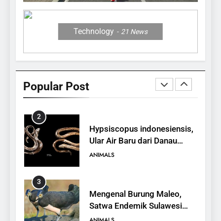
Jerapah
ANIMALS
Technology
21
News
1
10 Fakta Unik tentang Saiga
Antelope, Si Antelop
Popular Post
Berhidung Ajaib
ANIMALS
2
Hypsiscopus indonesiensis,
Ular Air Baru dari Danau
Towuti
ANIMALS
3
Mengenal Burung Maleo,
Satwa Endemik Sulawesi
yang Terancam Punah
ANIMALS