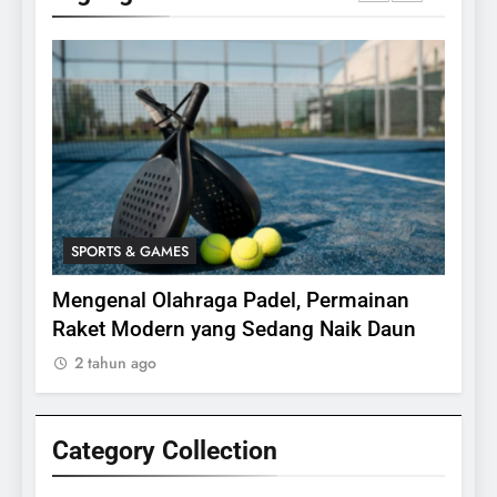
SPORTS & GAMES
SPO
bing,
Mengenal Olahraga Padel, Permainan
Fakt
24
Raket Modern yang Sedang Naik Daun
2 ta
Apakah Benar Gajah Takut
2 tahun ago
Dengan Tikus
ANIMALS
Category Collection
25
15 Fakta Menarik Tentang