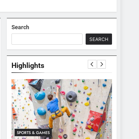
Search
SEARCH
Highlights
SPORTS & GAMES
SPORTS & 