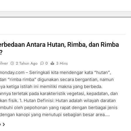
rbedaan Antara Hutan, Rimba, dan Rimba
?
ilver
2 Tahun Ago
0
3 Mins
rmonday.com – Seringkali kita mendengar kata “hutan”,
 dan “rimba rimba” digunakan secara bergantian, namun
a ketiga istilah ini memiliki makna yang berbeda.
nnya terletak pada karakteristik vegetasi, kepadatan, dan
n fisik. 1. Hutan Definisi: Hutan adalah wilayah daratan
umbuhi oleh pepohonan yang rapat dengan berbagai jenis
 dengan kanopi yang menutupi sebagian besar area….
e
SPORTS & GAMES