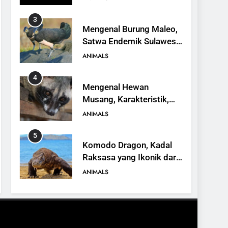
3
Mengenal Burung Maleo,
Satwa Endemik Sulawesi
yang Terancam Punah
ANIMALS
4
Mengenal Hewan
Musang, Karakteristik,
Jenis, dan Peran dalam
ANIMALS
Ekosistem
5
Komodo Dragon, Kadal
Raksasa yang Ikonik dari
Indonesia
ANIMALS
6
Kanguru Pohon Mantel
Emas, Penemuan Baru di
Dunia Satwa