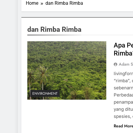
Home
dan Rimba Rimba
dan Rimba Rimba
Apa Pe
Rimba
Adam S
livingfo
“rimba”,
sebenarny
ENVIRONMENT
Perbedaa
penampaka
yang dit
spesies,
Read Mor
SPORTS & GAMES