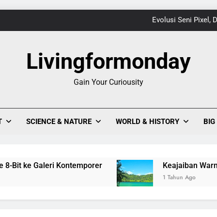
Evolusi Seni Pixel,
Keajaiban Warna-Warni Danau Linow, Destinasi U
Livingformonday
Gain Your Curiousity
1
Evolusi Seni Pixel,
T
SCIENCE & NATURE
WORLD & HISTORY
BIG
Keajaiban Warna-Warni Danau Linow, Destinasi U
 ke Galeri Kontemporer
Keajaiban Warna-Warni
1 Tahun Ago