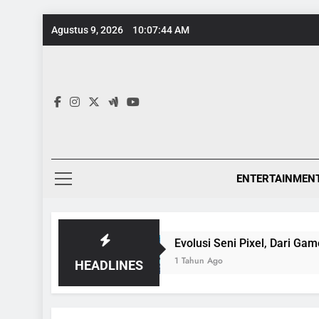
Skip
Agustus 9, 2026
10:07:45 AM
to
content
ENTERTAINMEN
siklopedia
Evolusi Seni Pixel, Dari Game 8-Bit
1 Tahun Ago
HEADLINES