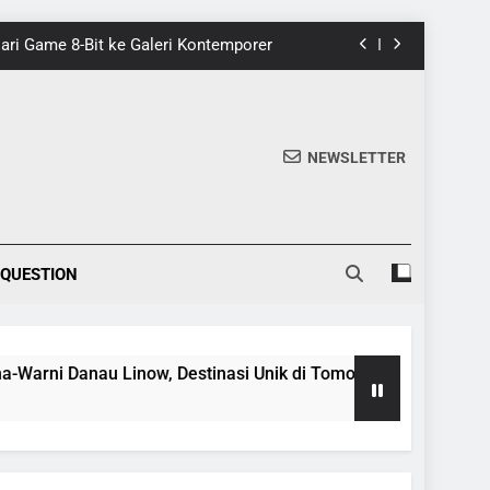
 Dari Game 8-Bit ke Galeri Kontemporer
nik di Tomohon yang Wajib Dikunjungi
20 Fakta Menarik Tentang Tenrikyo
NEWSLETTER
5 Fakta Menarik tentang Ensiklopedia
 Dari Game 8-Bit ke Galeri Kontemporer
 QUESTION
nik di Tomohon yang Wajib Dikunjungi
20 Fakta Menarik Tentang Tenrikyo
 Danau Linow, Destinasi Unik di Tomohon yang Wajib Dikunjun