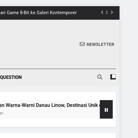
 Dari Game 8-Bit ke Galeri Kontemporer
nik di Tomohon yang Wajib Dikunjungi
20 Fakta Menarik Tentang Tenrikyo
NEWSLETTER
5 Fakta Menarik tentang Ensiklopedia
 Dari Game 8-Bit ke Galeri Kontemporer
 QUESTION
nik di Tomohon yang Wajib Dikunjungi
20 Fakta Menarik Tentang Tenrikyo
na-Warni Danau Linow, Destinasi Unik di Tomohon yang Wajib