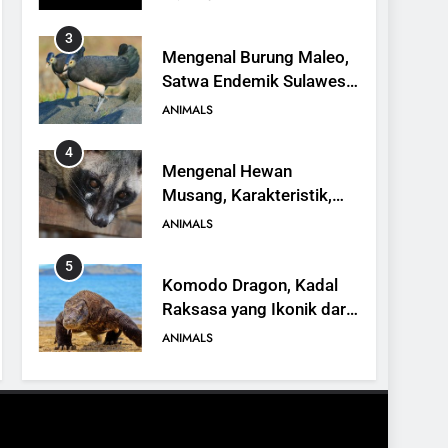
3
Mengenal Burung Maleo,
Satwa Endemik Sulawesi
yang Terancam Punah
ANIMALS
4
Mengenal Hewan
Musang, Karakteristik,
Jenis, dan Peran dalam
ANIMALS
Ekosistem
5
Komodo Dragon, Kadal
Raksasa yang Ikonik dari
Indonesia
ANIMALS
6
Kanguru Pohon Mantel
Emas, Penemuan Baru di
Dunia Satwa