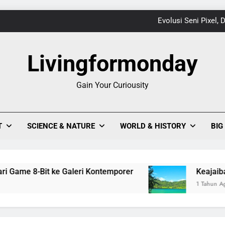
Evolusi Seni Pixel,
Keajaiban Warna-Warni Danau Linow, Destinasi U
Livingformonday
Gain Your Curiousity
1
Evolusi Seni Pixel,
T
SCIENCE & NATURE
WORLD & HISTORY
BIG
Keajaiban Warna-Warni Danau Linow, Destinasi U
ame 8-Bit ke Galeri Kontemporer
Keajaiban War
1 Tahun Ago