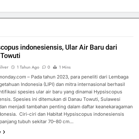
copus indonesiensis, Ular Air Baru dari
 Towuti
ilver
1 Tahun Ago
0
1 Mins
rmonday.com – Pada tahun 2023, para peneliti dari Lembaga
etahuan Indonesia (LIPI) dan mitra internasional berhasil
tifikasi spesies ular air baru yang dinamai Hypsiscopus
ensis. Spesies ini ditemukan di Danau Towuti, Sulawesi
 dan menjadi tambahan penting dalam daftar keanekaragaman
donesia. ​ Ciri-ciri dan Habitat Hypsiscopus indonesiensis
 panjang tubuh sekitar 70–80 cm…
e
SPORTS & GAMES