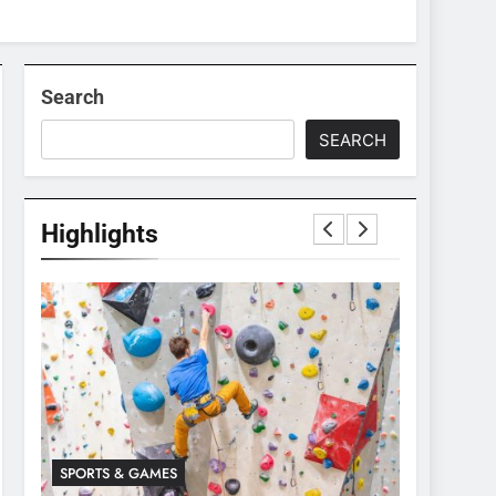
Search
SEARCH
Highlights
SPORTS & GAMES
SPORTS & 