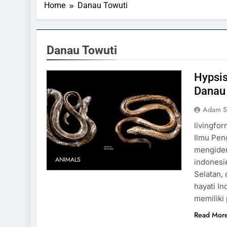
Home
Danau Towuti
Danau Towuti
Hypsis
Danau
Adam S
livingfo
Ilmu Peng
mengiden
ANIMALS
indonesi
Selatan,
hayati In
memiliki
Read Mor
SPORTS & GAMES