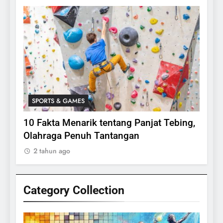
SPORTS & GAMES
SPO
lasi
10 Fakta Menarik tentang Panjat Tebing,
Meng
Olahraga Penuh Tantangan
Rake
2 tahun ago
2 ta
Category Collection
24
Apakah Benar Gajah Takut
Dengan Tikus