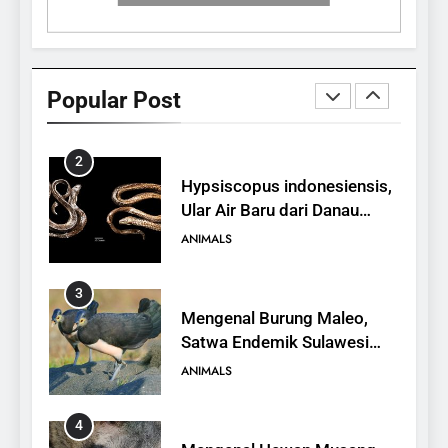
1
10 Fakta Unik tentang Saiga
Antelope, Si Antelop
Popular Post
Berhidung Ajaib
ANIMALS
2
Hypsiscopus indonesiensis,
Ular Air Baru dari Danau
Towuti
ANIMALS
3
Mengenal Burung Maleo,
Satwa Endemik Sulawesi
yang Terancam Punah
ANIMALS
4