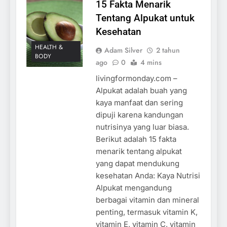
15 Fakta Menarik
Tentang Alpukat untuk
Kesehatan
HEALTH &
Adam Silver
2 tahun
BODY
ago
0
4 mins
livingformonday.com –
Alpukat adalah buah yang
kaya manfaat dan sering
dipuji karena kandungan
nutrisinya yang luar biasa.
Berikut adalah 15 fakta
menarik tentang alpukat
yang dapat mendukung
kesehatan Anda: Kaya Nutrisi
Alpukat mengandung
berbagai vitamin dan mineral
penting, termasuk vitamin K,
vitamin E, vitamin C, vitamin