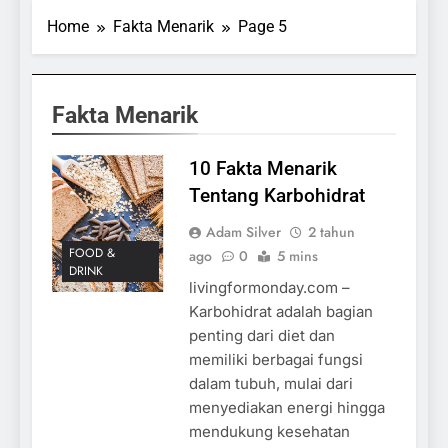
Home
Fakta Menarik
Page 5
Fakta Menarik
10 Fakta Menarik
Tentang Karbohidrat
Adam Silver
2 tahun
FOOD &
ago
0
5 mins
DRINK
livingformonday.com –
Karbohidrat adalah bagian
penting dari diet dan
memiliki berbagai fungsi
dalam tubuh, mulai dari
menyediakan energi hingga
mendukung kesehatan