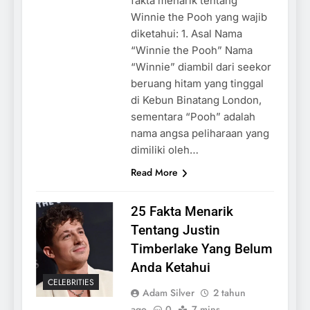
fakta menarik tentang
Winnie the Pooh yang wajib
diketahui: 1. Asal Nama
“Winnie the Pooh” Nama
“Winnie” diambil dari seekor
beruang hitam yang tinggal
di Kebun Binatang London,
sementara “Pooh” adalah
nama angsa peliharaan yang
dimiliki oleh…
Read More
25 Fakta Menarik
Tentang Justin
Timberlake Yang Belum
Anda Ketahui
CELEBRITIES
Adam Silver
2 tahun
ago
0
7 mins