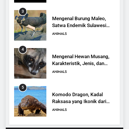
4
Mengenal Hewan Musang,
Karakteristik, Jenis, dan
Peran dalam Ekosistem
ANIMALS
5
Komodo Dragon, Kadal
Raksasa yang Ikonik dari
Indonesia
ANIMALS
6
Kanguru Pohon Mantel
Emas, Penemuan Baru di
Dunia Satwa
ANIMALS
7