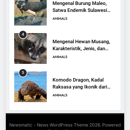
Mengenal Burung Maleo,
Satwa Endemik Sulawesi
yang Terancam Punah
ANIMALS
4
Mengenal Hewan Musang,
Karakteristik, Jenis, dan
Peran dalam Ekosistem
ANIMALS
5
Komodo Dragon, Kadal
Raksasa yang Ikonik dari
Indonesia
ANIMALS
6
Kanguru Pohon Mantel
Newsmatic - News WordPress Theme 2026. Powered
Emas, Penemuan Baru di