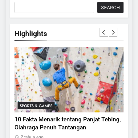
SEARCH
Highlights
SPORTS & GAMES
SPO
lasi
10 Fakta Menarik tentang Panjat Tebing,
Meng
Olahraga Penuh Tantangan
Rake
2 tahun ago
2 ta