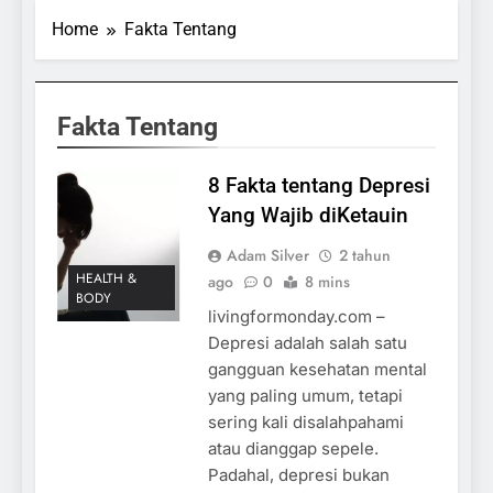
Home
Fakta Tentang
Fakta Tentang
8 Fakta tentang Depresi
Yang Wajib diKetauin
Adam Silver
2 tahun
HEALTH &
ago
0
8 mins
BODY
livingformonday.com –
Depresi adalah salah satu
gangguan kesehatan mental
yang paling umum, tetapi
sering kali disalahpahami
atau dianggap sepele.
Padahal, depresi bukan