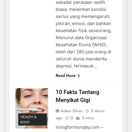
sekadar perasaan sedih
biasa, melainkan kondisi
serius yang memengaruhi
pikiran, emosi, dan bahkan
kesehatan fisik seseorang.
Menurut data Organisasi
Kesehatan Dunia (WHO),
lebih dari 280 juta orang di
seluruh dunia menderita
depresi, termasuk…
Read More
10 Fakta Tentang
Menyikat Gigi
Adam Silver
2 tahun
HEALTH &
ago
0
3 mins
BODY
livingformonday.com –