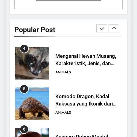
3
Mengenal Burung Maleo,
Satwa Endemik Sulawesi
Popular Post
yang Terancam Punah
ANIMALS
4
Mengenal Hewan Musang,
Karakteristik, Jenis, dan
Peran dalam Ekosistem
ANIMALS
5
Komodo Dragon, Kadal
Raksasa yang Ikonik dari
Indonesia
ANIMALS
6
Kanguru Pohon Mantel