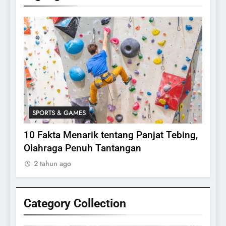
SPORTS & GAMES
SPO
lasi
10 Fakta Menarik tentang Panjat Tebing,
Meng
Olahraga Penuh Tantangan
Rake
2 tahun ago
2 ta
Category Collection
24
Apakah Benar Gajah Takut