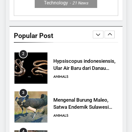
Technology
21
News
1
10 Fakta Unik tentang Saiga
Antelope, Si Antelop
Popular Post
Berhidung Ajaib
ANIMALS
2
Hypsiscopus indonesiensis,
Ular Air Baru dari Danau
Towuti
ANIMALS
3
Mengenal Burung Maleo,
Satwa Endemik Sulawesi
yang Terancam Punah
ANIMALS
4