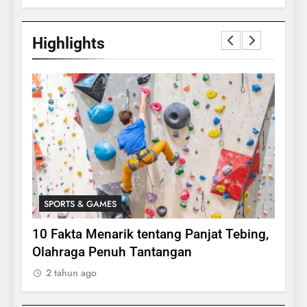
Highlights
SPORTS & GAMES
SPO
lasi
10 Fakta Menarik tentang Panjat Tebing,
Meng
Olahraga Penuh Tantangan
Rake
2 tahun ago
2 ta