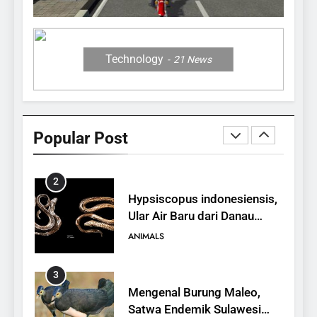
12 Fakta Memukau dari
Jerapah
ANIMALS
Technology
21
News
1
10 Fakta Unik tentang Saiga
Antelope, Si Antelop
Popular Post
Berhidung Ajaib
ANIMALS
2
Hypsiscopus indonesiensis,
Ular Air Baru dari Danau
Towuti
ANIMALS
3
Mengenal Burung Maleo,
Satwa Endemik Sulawesi