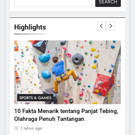
SEARCH
Highlights
SPORTS & GAMES
SPO
lasi
10 Fakta Menarik tentang Panjat Tebing,
Meng
Olahraga Penuh Tantangan
Rake
1 tahun ago
1 ta