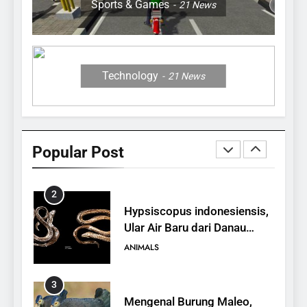
Sports & Games
21
News
27
12 Fakta Memukau dari
Jerapah
ANIMALS
Technology
21
News
1
10 Fakta Unik tentang Saiga
Antelope, Si Antelop
Popular Post
Berhidung Ajaib
ANIMALS
2
Hypsiscopus indonesiensis,
Ular Air Baru dari Danau
Towuti
ANIMALS
3
Mengenal Burung Maleo,