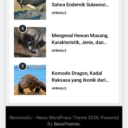
Satwa Endemik Sulawesi
yang Terancam Punah
ANIMALS
4
Mengenal Hewan Musang,
Karakteristik, Jenis, dan
Peran dalam Ekosistem
ANIMALS
5
Komodo Dragon, Kadal
Raksasa yang Ikonik dari
Indonesia
ANIMALS
6
Kanguru Pohon Mantel
Newsmatic - News WordPress Theme 2026. Powered
Emas, Penemuan Baru di
By
.
BlazeThemes
Dunia Satwa
ANIMALS