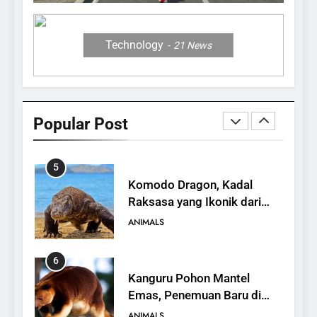
Satwa Endemik Sulawesi
yang Terancam Punah
ANIMALS
Technology
21
News
4
Mengenal Hewan Musang,
Karakteristik, Jenis, dan
Popular Post
Peran dalam Ekosistem
ANIMALS
5
Komodo Dragon, Kadal
Raksasa yang Ikonik dari
Indonesia
ANIMALS
6
Kanguru Pohon Mantel
Emas, Penemuan Baru di
Dunia Satwa
ANIMALS