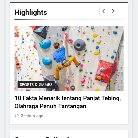
Highlights
SPORTS & GAMES
SPO
lasi
10 Fakta Menarik tentang Panjat Tebing,
Meng
Olahraga Penuh Tantangan
Rake
2 tahun ago
2 ta