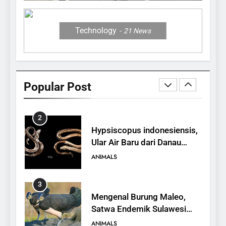
Jerapah
ANIMALS
Technology
21
News
1
10 Fakta Unik tentang Saiga
Antelope, Si Antelop
Popular Post
Berhidung Ajaib
ANIMALS
2
Hypsiscopus indonesiensis,
Ular Air Baru dari Danau
Towuti
ANIMALS
3
Mengenal Burung Maleo,
Satwa Endemik Sulawesi
yang Terancam Punah
ANIMALS