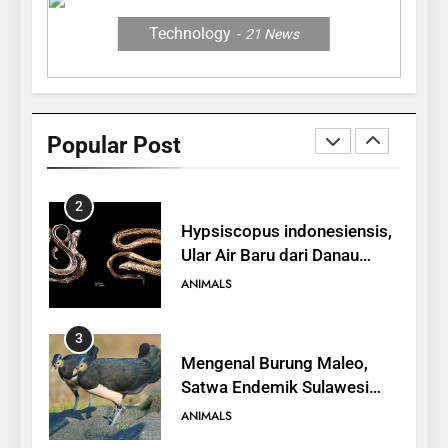
ANIMALS
Technology
21
News
1
10 Fakta Unik tentang Saiga
Antelope, Si Antelop
Popular Post
Berhidung Ajaib
ANIMALS
2
Hypsiscopus indonesiensis,
Ular Air Baru dari Danau
Towuti
ANIMALS
3
Mengenal Burung Maleo,
Satwa Endemik Sulawesi
yang Terancam Punah
ANIMALS