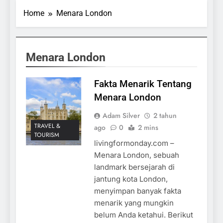
Home
Menara London
Menara London
Fakta Menarik Tentang
Menara London
Adam Silver
2 tahun
TRAVEL &
ago
0
2 mins
TOURISM
livingformonday.com –
Menara London, sebuah
landmark bersejarah di
jantung kota London,
menyimpan banyak fakta
menarik yang mungkin
belum Anda ketahui. Berikut