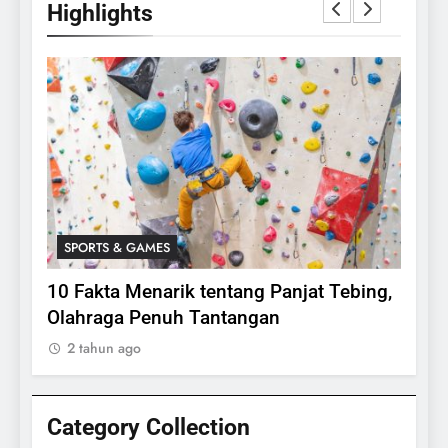
Highlights
SPORTS & GAMES
SPO
lasi
10 Fakta Menarik tentang Panjat Tebing,
Meng
Olahraga Penuh Tantangan
Rake
2 tahun ago
2 ta
Category Collection
24