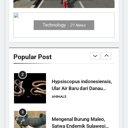
12 Fakta Memukau dari
Jerapah
ANIMALS
Technology
21
News
1
10 Fakta Unik tentang Saiga
Antelope, Si Antelop
Popular Post
Berhidung Ajaib
ANIMALS
2
Hypsiscopus indonesiensis,
Ular Air Baru dari Danau
Towuti
ANIMALS
3
Mengenal Burung Maleo,
Satwa Endemik Sulawesi