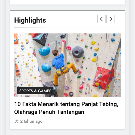
Highlights
SPORTS & GAMES
SPO
lasi
10 Fakta Menarik tentang Panjat Tebing,
Meng
Olahraga Penuh Tantangan
Rake
2 tahun ago
2 ta