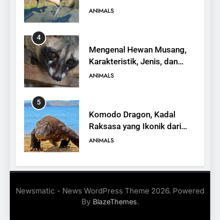
yang Terancam Punah
ANIMALS
4
Mengenal Hewan Musang,
Karakteristik, Jenis, dan
Peran dalam Ekosistem
ANIMALS
5
Komodo Dragon, Kadal
Raksasa yang Ikonik dari
Indonesia
ANIMALS
6
Kanguru Pohon Mantel
Newsmatic - News WordPress Theme 2026. Powered
Emas, Penemuan Baru di
By
.
BlazeThemes
Dunia Satwa
ANIMALS