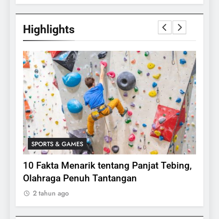
Highlights
SPORTS & GAMES
SPO
lasi
10 Fakta Menarik tentang Panjat Tebing,
Meng
Olahraga Penuh Tantangan
Rake
2 tahun ago
2 ta