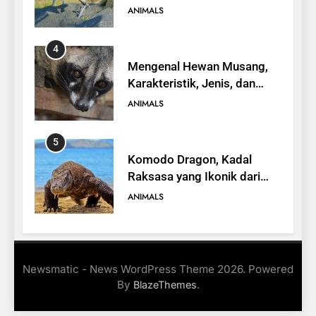
yang Terancam Punah
ANIMALS
4
Mengenal Hewan Musang,
Karakteristik, Jenis, dan
Peran dalam Ekosistem
ANIMALS
5
Komodo Dragon, Kadal
Raksasa yang Ikonik dari
Indonesia
ANIMALS
6
Kanguru Pohon Mantel
Newsmatic - News WordPress Theme 2026. Powered
Emas, Penemuan Baru di
By
.
BlazeThemes
Dunia Satwa
ANIMALS