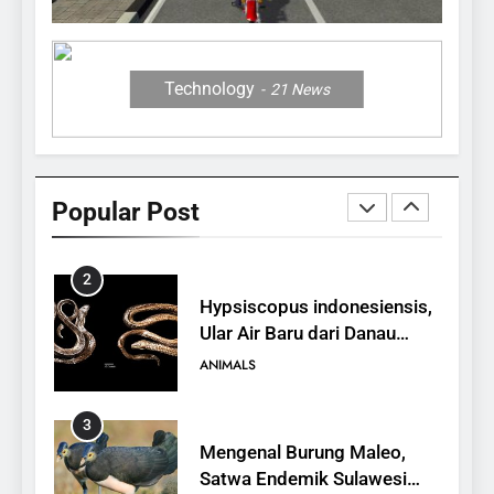
12 Fakta Memukau dari
Jerapah
ANIMALS
Technology
21
News
1
10 Fakta Unik tentang Saiga
Antelope, Si Antelop
Popular Post
Berhidung Ajaib
ANIMALS
2
Hypsiscopus indonesiensis,
Ular Air Baru dari Danau
Towuti
ANIMALS
3
Mengenal Burung Maleo,
Satwa Endemik Sulawesi