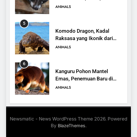
Peran dalam Ekosistem
ANIMALS
5
Komodo Dragon, Kadal
Raksasa yang Ikonik dari
Indonesia
ANIMALS
6
Kanguru Pohon Mantel
Emas, Penemuan Baru di
Dunia Satwa
ANIMALS
7
Mengenal Ikan Kerapu
Newsmatic - News WordPress Theme 2026. Powered
Cantang, Budidaya,
By
.
BlazeThemes
Keunggulan, dan Potensi
ANIMALS
Ekonomi