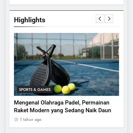
Highlights
SPORTS & GAMES
SPO
bing,
Mengenal Olahraga Padel, Permainan
Fakt
24
Raket Modern yang Sedang Naik Daun
1 ta
Apakah Benar Gajah Takut
1 tahun ago
Dengan Tikus
ANIMALS