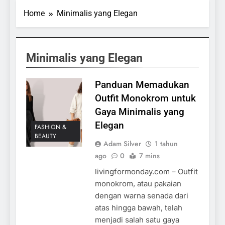
Home
Minimalis yang Elegan
Minimalis yang Elegan
Panduan Memadukan
Outfit Monokrom untuk
Gaya Minimalis yang
Elegan
FASHION &
BEAUTY
Adam Silver
1 tahun
ago
0
7 mins
livingformonday.com – Outfit
monokrom, atau pakaian
dengan warna senada dari
atas hingga bawah, telah
menjadi salah satu gaya