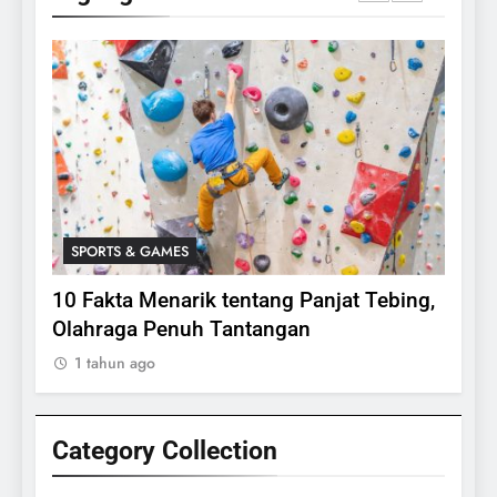
SPORTS & GAMES
SPO
lasi
10 Fakta Menarik tentang Panjat Tebing,
Meng
Olahraga Penuh Tantangan
Rake
1 tahun ago
1 ta
Category Collection
24
Apakah Benar Gajah Takut