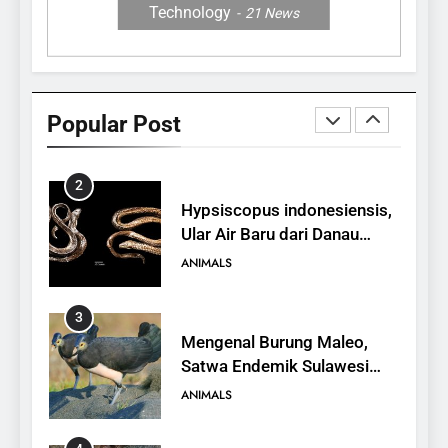
Technology
21
News
1
10 Fakta Unik tentang Saiga
Antelope, Si Antelop
Popular Post
Berhidung Ajaib
ANIMALS
2
Hypsiscopus indonesiensis,
Ular Air Baru dari Danau
Towuti
ANIMALS
3
Mengenal Burung Maleo,
Satwa Endemik Sulawesi
yang Terancam Punah
ANIMALS