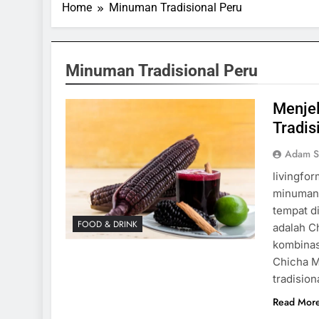
Home
Minuman Tradisional Peru
Minuman Tradisional Peru
Menjel
Tradis
Adam S
livingfor
minuman 
tempat di
FOOD & DRINK
adalah C
kombinasi
Chicha M
tradisio
Read Mor
ORTS & GAMES
SPORTS & GAMES