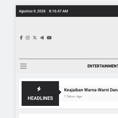
Skip
Agustus 9, 2026
8:16:48 AM
to
content
ENTERTAINMEN
ontemporer
Keajaiban Warna-Warni Danau Linow
1 Tahun Ago
HEADLINES