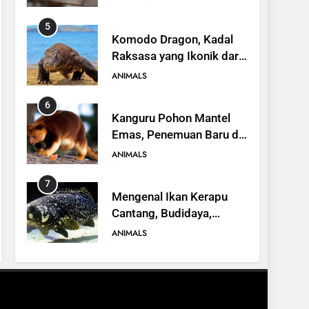
Ekosistem
5
Komodo Dragon, Kadal
Raksasa yang Ikonik dari
Indonesia
ANIMALS
6
Kanguru Pohon Mantel
Emas, Penemuan Baru di
Dunia Satwa
ANIMALS
7
Mengenal Ikan Kerapu
Cantang, Budidaya,
Keunggulan, dan Potensi
ANIMALS
Ekonomi
8
16 Fakta Menarik tentang
Landak