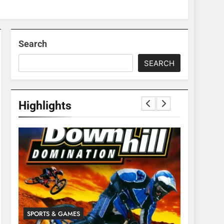
Search
SEARCH
Highlights
SPORTS & GAMES
SPORTS & 