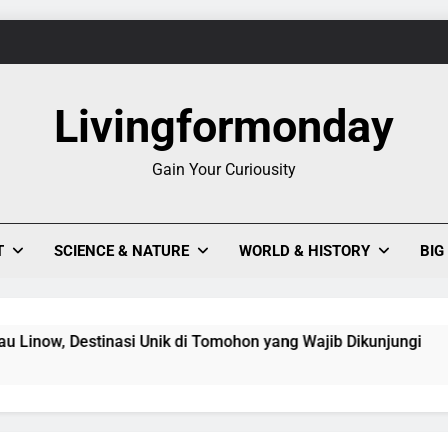
1
Livingformonday
Evolusi Seni Pixel,
Gain Your Curiousity
Keajaiban Warna-Warni Danau Linow, Destinasi U
T
SCIENCE & NATURE
WORLD & HISTORY
BIG
, Destinasi Unik di Tomohon yang Wajib Dikunjungi