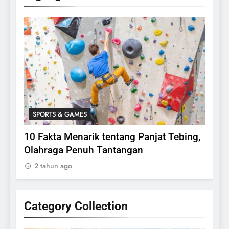
SPORTS & GAMES
SPO
lasi
10 Fakta Menarik tentang Panjat Tebing,
Meng
Olahraga Penuh Tantangan
Rake
2 tahun ago
2 ta
Category Collection
24
Apakah Benar Gajah Takut