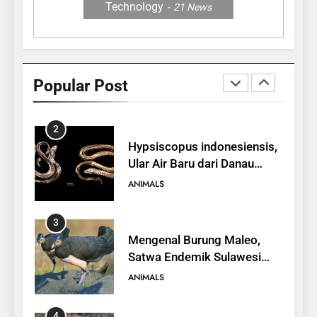
Technology
21
News
1
10 Fakta Unik tentang Saiga
Antelope, Si Antelop
Popular Post
Berhidung Ajaib
ANIMALS
2
Hypsiscopus indonesiensis,
Ular Air Baru dari Danau
Towuti
ANIMALS
3
Mengenal Burung Maleo,
Satwa Endemik Sulawesi
yang Terancam Punah
ANIMALS
4