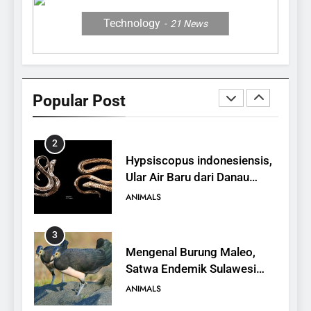
ANIMALS
Technology
21
News
1
10 Fakta Unik tentang Saiga
Antelope, Si Antelop
Popular Post
Berhidung Ajaib
ANIMALS
2
Hypsiscopus indonesiensis,
Ular Air Baru dari Danau
Towuti
ANIMALS
3
Mengenal Burung Maleo,
Satwa Endemik Sulawesi
yang Terancam Punah
ANIMALS