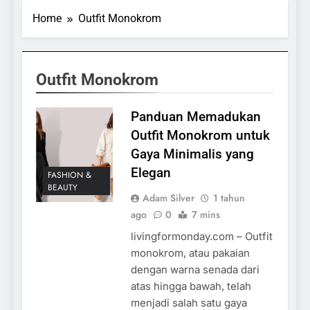
Home
Outfit Monokrom
Outfit Monokrom
Panduan Memadukan
Outfit Monokrom untuk
Gaya Minimalis yang
Elegan
FASHION &
BEAUTY
Adam Silver
1 tahun
ago
0
7 mins
livingformonday.com – Outfit
monokrom, atau pakaian
dengan warna senada dari
atas hingga bawah, telah
menjadi salah satu gaya