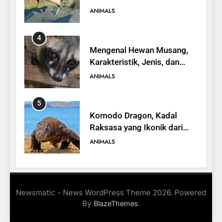
yang Terancam Punah
ANIMALS
4
Mengenal Hewan Musang,
Karakteristik, Jenis, dan
Peran dalam Ekosistem
ANIMALS
5
Komodo Dragon, Kadal
Raksasa yang Ikonik dari
Indonesia
ANIMALS
6
Kanguru Pohon Mantel
Newsmatic - News WordPress Theme 2026. Powered
Emas, Penemuan Baru di
By
.
BlazeThemes
Dunia Satwa
ANIMALS