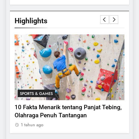
Highlights
SPORTS & GAMES
SPO
lasi
10 Fakta Menarik tentang Panjat Tebing,
Meng
Olahraga Penuh Tantangan
Rake
1 tahun ago
1 ta