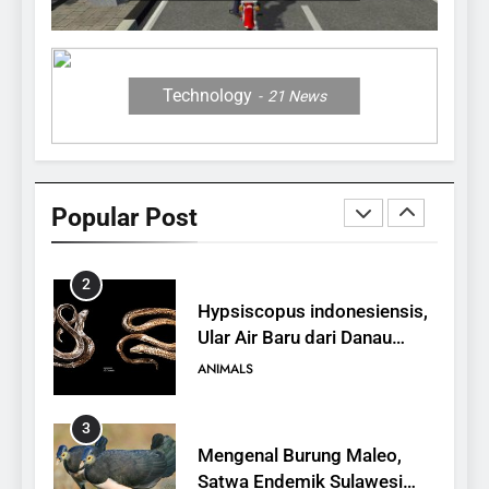
12 Fakta Memukau dari
Jerapah
ANIMALS
Technology
21
News
1
10 Fakta Unik tentang Saiga
Antelope, Si Antelop
Popular Post
Berhidung Ajaib
ANIMALS
2
Hypsiscopus indonesiensis,
Ular Air Baru dari Danau
Towuti
ANIMALS
3
Mengenal Burung Maleo,
Satwa Endemik Sulawesi