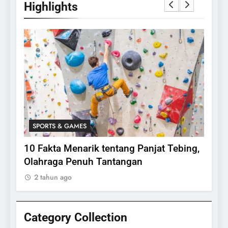
Highlights
SPORTS & GAMES
SPO
lasi
10 Fakta Menarik tentang Panjat Tebing,
Meng
Olahraga Penuh Tantangan
Rake
2 tahun ago
2 ta
Category Collection
24